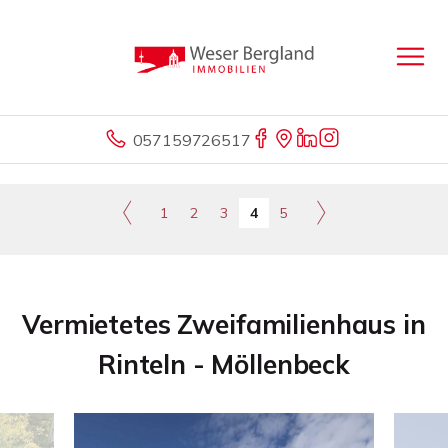
057159726517
1
2
3
4
5
Vermietetes Zweifamilienhaus in
Rinteln - Möllenbeck