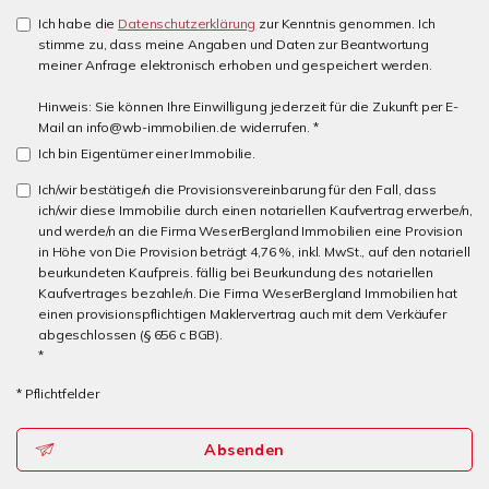
Ich habe die
Datenschutzerklärung
zur Kenntnis genommen. Ich
stimme zu, dass meine Angaben und Daten zur Beantwortung
meiner Anfrage elektronisch erhoben und gespeichert werden.
Hinweis: Sie können Ihre Einwilligung jederzeit für die Zukunft per E-
Mail an info@wb-immobilien.de widerrufen. *
Ich bin Eigentümer einer Immobilie.
Ich/wir bestätige/n die Provisionsvereinbarung für den Fall, dass
ich/wir diese Immobilie durch einen notariellen Kaufvertrag erwerbe/n,
und werde/n an die Firma WeserBergland Immobilien eine Provision
in Höhe von Die Provision beträgt 4,76 %, inkl. MwSt., auf den notariell
beurkundeten Kaufpreis. fällig bei Beurkundung des notariellen
Kaufvertrages bezahle/n. Die Firma WeserBergland Immobilien hat
einen provisionspflichtigen Maklervertrag auch mit dem Verkäufer
abgeschlossen (§ 656 c BGB).
*
* Pflichtfelder
Absenden