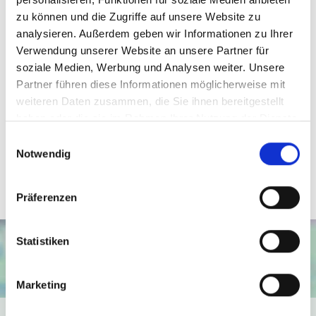
die Mieter.
zu können und die Zugriffe auf unsere Website zu
analysieren. Außerdem geben wir Informationen zu Ihrer
Verwendung unserer Website an unsere Partner für
Ansprechpartner
soziale Medien, Werbung und Analysen weiter. Unsere
Partner führen diese Informationen möglicherweise mit
Daniel Behrendt
weiteren Daten zusammen, die Sie ihnen bereitgestellt
Telefon: 057159726517
haben oder die sie im Rahmen Ihrer Nutzung der Dienste
Telefax: 0571 870 490 05
gesammelt haben.
Einwilligungsauswahl
behrendt@wb-immobilien.de
Notwendig
Präferenzen
Statistiken
Marketing