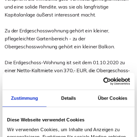
und eine solide Rendite, was sie als langfristige
Kapitalanlage äußerst interessant macht.
Zu der Erdgeschosswohnung gehört ein kleiner,
pflegeleichter Gartenbereich - zu der
Obergeschosswohnung gehört ein kleiner Balkon.
Die Erdgeschoss-Wohnung ist seit dem 01.10.2020 zu
einer Netto-Kaltmiete von 370,- EUR, die Obergeschoss-
Wohnung seit dem 01.04.2025 zu einer Netto-Kaltmiete
von 430,- EUR vermietet.
Zustimmung
Details
Über Cookies
Sehr praktisch ist der für beide Parteien zu nutzende
Keller - neben viel Platz für Abstellmöglichkeiten sind
hier auch Anschlüsse für Waschmaschine und Trockner
Diese Webseite verwendet Cookies
vorgesehen. Abgerundet wird das Angebot durch ein
Wir verwenden Cookies, um Inhalte und Anzeigen zu
Carport und einen weiteren PKW-Außen-Stellplatz für
personalisieren, Funktionen für soziale Medien anbieten