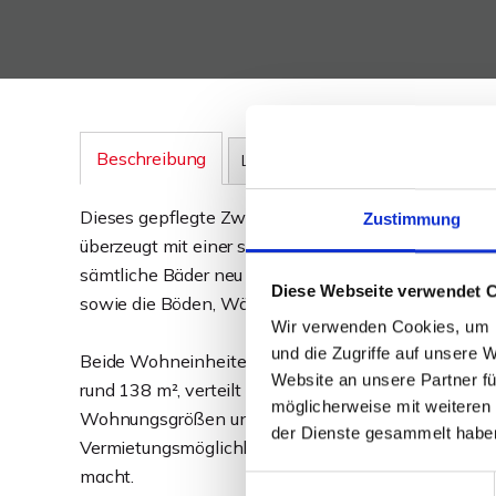
Beschreibung
Lage
Sonstiges
Dieses gepflegte Zweifamilienhaus wurde im Jahr 19
Zustimmung
überzeugt mit einer soliden Bausubstanz, die in gro
sämtliche Bäder neu und modern gestaltet, die Fenste
Diese Webseite verwendet 
sowie die Böden, Wände und die Zuleitungen erneue
Wir verwenden Cookies, um I
und die Zugriffe auf unsere 
Beide Wohneinheiten verfügen über je 3 ZKB und si
Website an unsere Partner fü
rund 138 m², verteilt auf ca. 68 qm im Erdgeschoss u
möglicherweise mit weiteren
Wohnungsgrößen und den Zuschnitt der Wohnungen 
der Dienste gesammelt habe
Vermietungsmöglichkeiten und eine solide Rendite, w
macht.
Einwilligungsauswahl