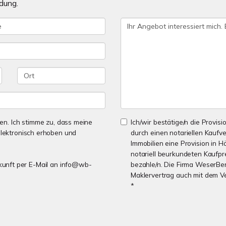
dung.
n. Ich stimme zu, dass meine
Ich/wir bestätige/n die Provisi
lektronisch erhoben und
durch einen notariellen Kaufv
Immobilien eine Provision in H
notariell beurkundeten Kaufpre
Zukunft per E-Mail an info@wb-
bezahle/n. Die Firma WeserBer
Maklervertrag auch mit dem V
*