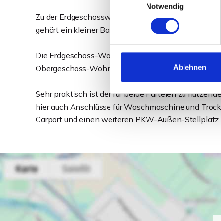
Notwendig
Zu der Erdgeschosswohnung gehört ein kleiner, pfl
gehört ein kleiner Balkon.
Die Erdgeschoss-Wohnung ist seit dem 01.10.2020 z
Ablehnen
Obergeschoss-Wohnung seit dem 01.04.2025 zu eine
Sehr praktisch ist der für beide Parteien zu nutzende
hier auch Anschlüsse für Waschmaschine und Trock
Carport und einen weiteren PKW-Außen-Stellplatz fü