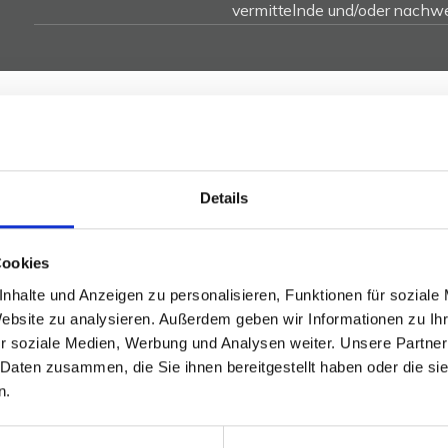
vermittelnde und/oder nachwe
79 als Massivbau mit Keller und Balkon errichtet und
Details
ßen Teilen bereits modernisiert wurde. So wurden in 2015
r ausgetauscht, eine neue Heizung (Gas) installiert,
Cookies
rt.
nhalte und Anzeigen zu personalisieren, Funktionen für soziale
Website zu analysieren. Außerdem geben wir Informationen zu I
nd voll vermietet. Die vermietbare Wohnfläche beträgt
r soziale Medien, Werbung und Analysen weiter. Unsere Partner
nd ca. 70 qm im Obergeschoss, plus Keller. Durch die
 Daten zusammen, die Sie ihnen bereitgestellt haben oder die s
verspricht die Immobilie gute
n.
as sie als langfristige Kapitalanlage äußerst interessant