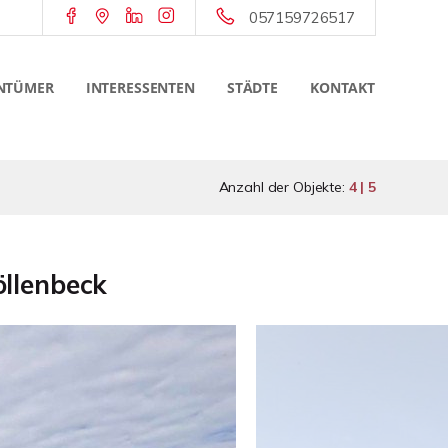
057159726517
NTÜMER
INTERESSENTEN
STÄDTE
KONTAKT
Anzahl der Objekte:
4 | 5
öllenbeck