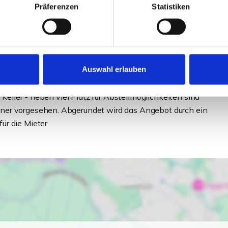
Präferenzen
Statistiken
egeleichter Gartenbereich - zu der Obergeschosswohnung
u einer Netto-Kaltmiete von 370,- EUR, die
Auswahl erlauben
r Netto-Kaltmiete von 430,- EUR vermietet.
 Keller - neben viel Platz für Abstellmöglichkeiten sind
ner vorgesehen. Abgerundet wird das Angebot durch ein
r die Mieter.