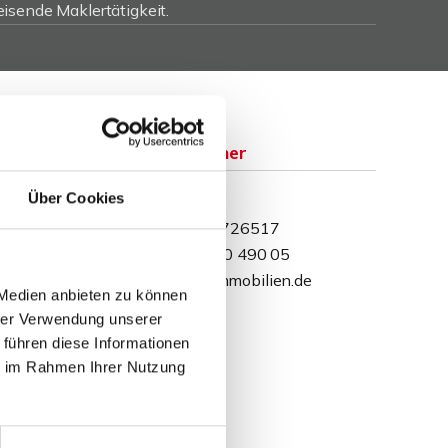
isende Maklertätigkeit.
Ansprechpartner
Daniel Behrendt
Über Cookies
Telefon: 057159726517
Telefax: 0571 870 490 05
behrendt@wb-immobilien.de
 Medien anbieten zu können
hrer Verwendung unserer
 führen diese Informationen
ie im Rahmen Ihrer Nutzung