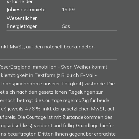
x-fache der
Jahresnettomiete
19,69
Wesentlicher
Energieträger
Gas
inkl. MwSt., auf den notariell beurkundeten
(WeserBergland Immobilien - Sven Weihe) kommt
lertätigkeit in Textform (z.B. durch E-Mail-
Inanspruchnahme unserer Tätigkeit) zustande. Die
tet sich nach den gesetzlichen Regelungen zur
iernach beträgt die Courtage regelmäßig für beide
r) jeweils 4,76 %, inkl. der gesetzlichen MwSt., auf
aufpreis. Die Courtage ist mit Zustandekommen des
ragsabschluss) verdient und fällig. Grundlage hierfür
 uns beauftragten Dritten Ihnen gegenüber erbrachte