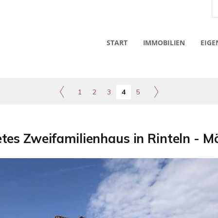
START
IMMOBILIEN
EIGE
1
2
3
4
5
tes Zweifamilienhaus in Rinteln - M