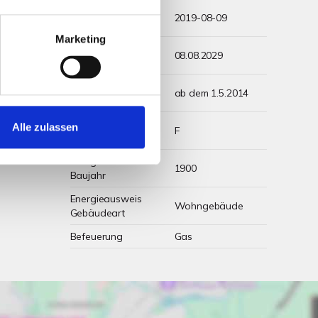
Energieausweis
2019-08-09
Ausstelldatum
Marketing
Energieausweis
08.08.2029
gültig bis
Energieausweis
ab dem 1.5.2014
Jahrgang
Energieausweis
Alle zulassen
F
Werteklasse
Energieausweis
1900
Baujahr
Energieausweis
Wohngebäude
Gebäudeart
Befeuerung
Gas