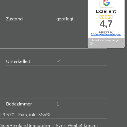
Exzellent
Zustand
gepflegt
4,7
Basierend auf
56 Google-Bewertungen
Echtheit von Bewertungen
Unterkellert
Badezimmer
1
 3.570,- Euro, inkl. MwSt..
(WeserBergland Immobilien - Sven Weihe) kommt