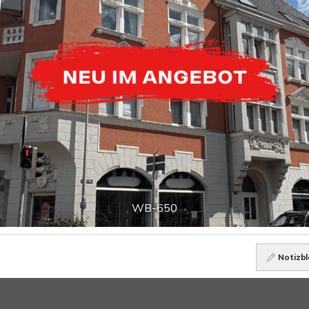
WB-650
Notizbl