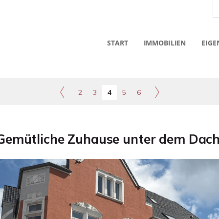
START
IMMOBILIEN
EIGE
2
3
4
5
6
Gemütliche Zuhause unter dem Dach