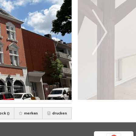
ock (
)
merken
drucken