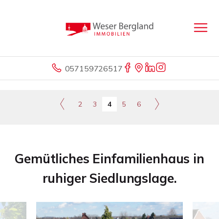
057159726517
2
3
4
5
6
Gemütliches Einfamilienhaus in
ruhiger Siedlungslage.