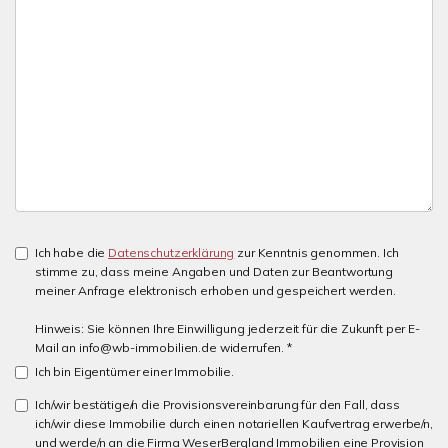
Ich habe die
Datenschutzerklärung
zur Kenntnis genommen. Ich
stimme zu, dass meine Angaben und Daten zur Beantwortung
meiner Anfrage elektronisch erhoben und gespeichert werden.
Hinweis: Sie können Ihre Einwilligung jederzeit für die Zukunft per E-
Mail an info@wb-immobilien.de widerrufen. *
Ich bin Eigentümer einer Immobilie.
Ich/wir bestätige/n die Provisionsvereinbarung für den Fall, dass
ich/wir diese Immobilie durch einen notariellen Kaufvertrag erwerbe/n,
und werde/n an die Firma WeserBergland Immobilien eine Provision