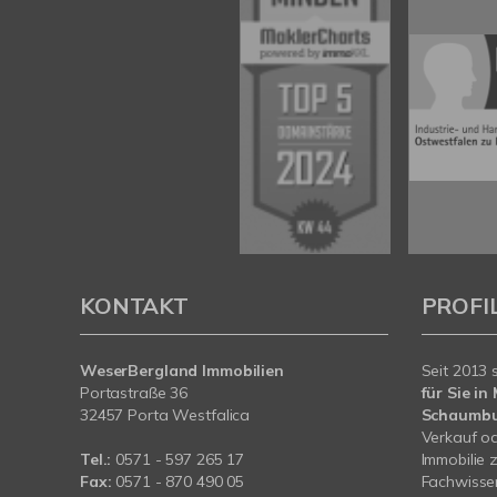
KONTAKT
PROFI
WeserBergland Immobilien
Seit 2013 
Portastraße 36
für Sie i
32457 Porta Westfalica
Schaumb
Verkauf od
Tel.:
0571 - 597 265 17
Immobilie 
Fax:
0571 - 870 490 05
Fachwissen