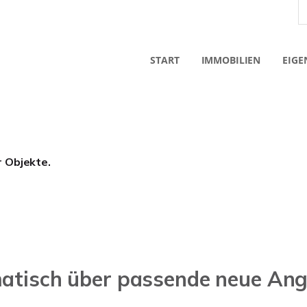
START
IMMOBILIEN
EIGE
r Objekte.
matisch über passende neue An