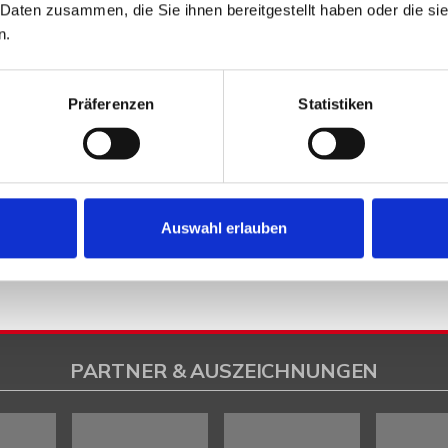
 Daten zusammen, die Sie ihnen bereitgestellt haben oder die s
n.
Präferenzen
Statistiken
n. Ich stimme zu, dass meine
lektronisch erhoben und
 per Telefon/E-Mail kontaktieren.
Auswahl erlauben
Zukunft per E-Mail an info@wb-
PARTNER & AUSZEICHNUNGEN