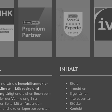
L
INHALT
sind wir als
Immobilienmakler
Start
n Minden - Lübbecke und
Immobilien
urg
tätigt und stehen Ihnen beim
Eigentümer
er der Vermietung Ihrer
Interessenten
zur Seite. Mit umfassendem
Städte
 und lokaler Expertise beraten
Kontakt