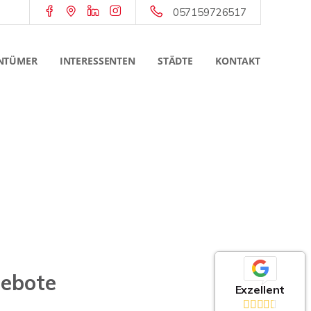
057159726517
NTÜMER
INTERESSENTEN
STÄDTE
KONTAKT
gebote
Exzellent