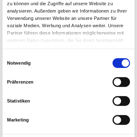
zu können und die Zugriffe auf unsere Website zu
analysieren. Außerdem geben wir Informationen zu Ihrer
Verwendung unserer Website an unsere Partner für
soziale Medien, Werbung und Analysen weiter. Unsere
Partner führen diese Informationen möglicherweise mit
weiteren Daten zusammen, die Sie ihnen bereitgestellt
haben oder die sie im Rahmen Ihrer Nutzung der Dienste
gesammelt haben.
Einwilligungsauswahl
Notwendig
Ich habe die Datenschutzerklärung zur Kenntnis genommen. Ich
stimme zu, dass meine Angaben und Daten zur Beantwortung
meiner Anfrage elektronisch erhoben und gespeichert werden. Ich
Präferenzen
bin einverstanden, dass Sie mich per Telefon/E-Mail kontaktieren.
Hinweis: Sie können Ihre Einwilligung jederzeit für die Zukunft per E-
Statistiken
Mail an info@wb-immobilien.de widerrufen. *
* Pflichtfelder
Marketing
Absenden