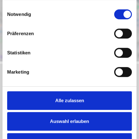
gesammelt haben.
Einwilligungsauswahl
Notwendig
Präferenzen
Statistiken
Marketing
Objektanfrage
Alle zulassen
Sie haben noch Fragen zu dem Angebot oder wollen
einen Besichtigungstermin vereinbaren, dann füllen Sie
Auswahl erlauben
einfach das untenstehende Formular vollständig aus und
wir setzen uns schnellstmöglich mit Ihnen in Verbindung.