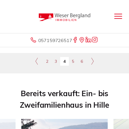
057159726517
2
3
4
5
6
Bereits verkauft: Ein- bis
Zweifamilienhaus in Hille