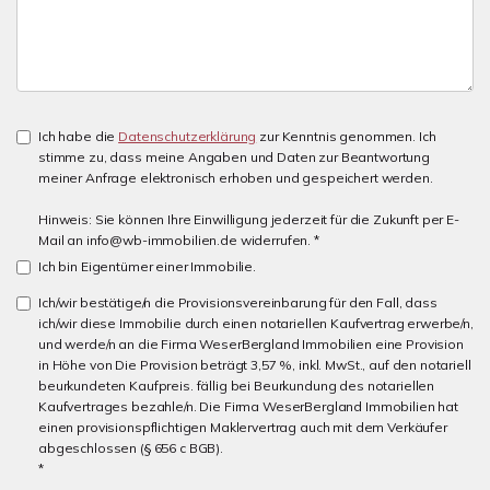
Ich habe die
Datenschutzerklärung
zur Kenntnis genommen. Ich
stimme zu, dass meine Angaben und Daten zur Beantwortung
meiner Anfrage elektronisch erhoben und gespeichert werden.
Hinweis: Sie können Ihre Einwilligung jederzeit für die Zukunft per E-
Mail an info@wb-immobilien.de widerrufen. *
Ich bin Eigentümer einer Immobilie.
Ich/wir bestätige/n die Provisionsvereinbarung für den Fall, dass
ich/wir diese Immobilie durch einen notariellen Kaufvertrag erwerbe/n,
und werde/n an die Firma WeserBergland Immobilien eine Provision
in Höhe von Die Provision beträgt 3,57 %, inkl. MwSt., auf den notariell
beurkundeten Kaufpreis. fällig bei Beurkundung des notariellen
Kaufvertrages bezahle/n. Die Firma WeserBergland Immobilien hat
einen provisionspflichtigen Maklervertrag auch mit dem Verkäufer
abgeschlossen (§ 656 c BGB).
*