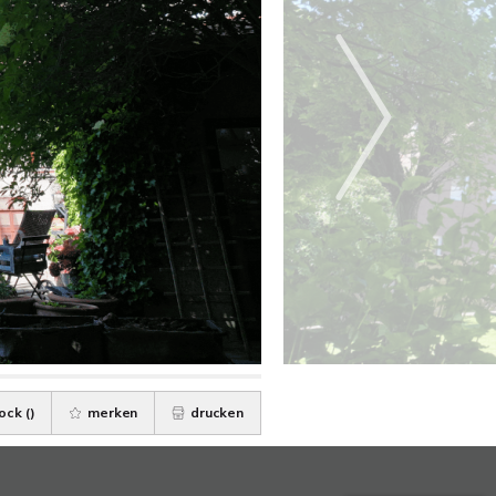
ock (
)
merken
drucken