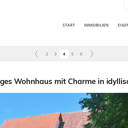
START
IMMOBILIEN
EIGE
2
3
4
5
6
ges Wohnhaus mit Charme in idyllis