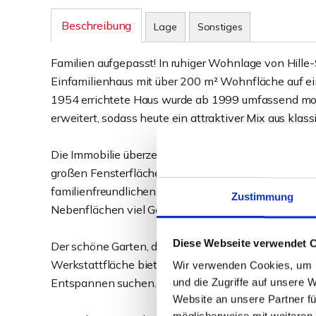
Beschreibung
Lage
Sonstiges
Familien aufgepasst! In ruhiger Wohnlage von Hill
Einfamilienhaus mit über 200 m² Wohnfläche auf ei
1954 errichtete Haus wurde ab 1999 umfassend mod
erweitert, sodass heute ein attraktiver Mix aus k
Die Immobilie überzeugt mit vielen Highlights, wi
großen Fensterflächen und direktem Zugang zu Ter
familienfreundlichen Grundriss, der mit bis zu fün
Zustimmung
Nebenflächen viel Gestaltungsfreiraum lässt.
Diese Webseite verwendet 
Der schöne Garten, die großzügige Terrasse, der Do
Werkstattfläche bieten ideale Voraussetzungen für F
Wir verwenden Cookies, um I
Entspannen suchen.
und die Zugriffe auf unsere 
Website an unsere Partner fü
möglicherweise mit weiteren