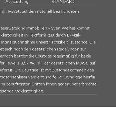
Ausstattung
STANDARD
inkl. MwSt., auf den notariell beurkundeten
(WeserBergland Immobilien - Sven Weihe) kommt
lertätigkeit in Textform (z.B. durch E-Mail-
Inanspruchnahme unserer Tätigkeit) zustande. Die
tet sich nach den gesetzlichen Regelungen zur
iernach beträgt die Courtage regelmäßig für beide
r) jeweils 3,57 %, inkl. der gesetzlichen MwSt., auf
aufpreis. Die Courtage ist mit Zustandekommen des
ragsabschluss) verdient und fällig. Grundlage hierfür
 uns beauftragten Dritten Ihnen gegenüber erbrachte
isende Maklertätigkeit.