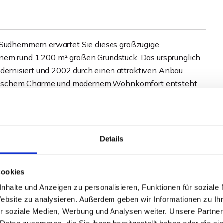
e-Südhemmern erwartet Sie dieses großzügige
nem rund 1.200 m² großen Grundstück. Das ursprünglich
ernisiert und 2002 durch einen attraktiven Anbau
lassischem Charme und modernem Wohnkomfort entsteht.
e den Wohnbereich mit nahezu drei Metern Deckenhöhe,
rasse und Garten sowie einem schönen,
f Schlafzimmern und zwei Bädern sowie großzügigen
Details
Cookies
ppelcarport, die Garage sowie die Hobby- oder
amilien, die viel Platz zum Leben, Arbeiten und
nhalte und Anzeigen zu personalisieren, Funktionen für soziale
Website zu analysieren. Außerdem geben wir Informationen zu I
r soziale Medien, Werbung und Analysen weiter. Unsere Partner
 Daten zusammen, die Sie ihnen bereitgestellt haben oder die s