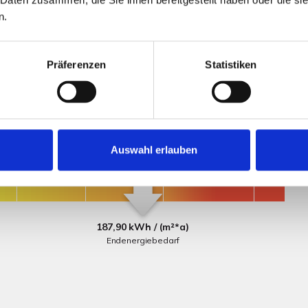
mangebot und viel Potenzial in familienfreundlicher
n.
Präferenzen
Statistiken
Auswahl erlauben
187,90 kWh / (m²*a)
Endenergiebedarf