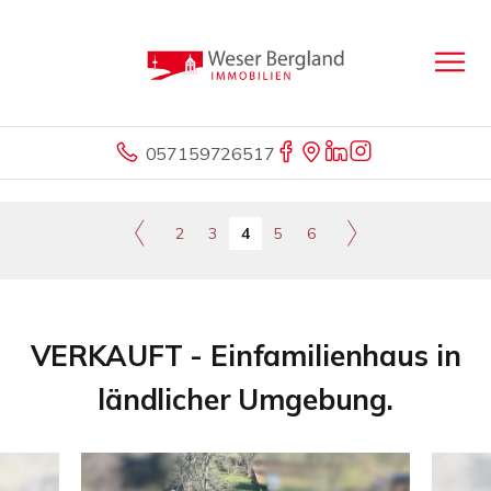
057159726517
2
3
4
5
6
VERKAUFT - Einfamilienhaus in
ländlicher Umgebung.