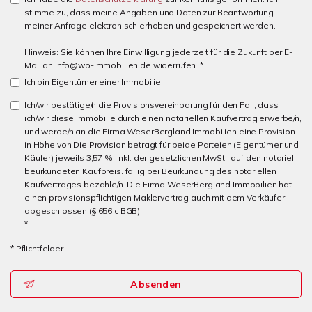
stimme zu, dass meine Angaben und Daten zur Beantwortung
meiner Anfrage elektronisch erhoben und gespeichert werden.
Hinweis: Sie können Ihre Einwilligung jederzeit für die Zukunft per E-
Mail an info@wb-immobilien.de widerrufen. *
Ich bin Eigentümer einer Immobilie.
Ich/wir bestätige/n die Provisionsvereinbarung für den Fall, dass
ich/wir diese Immobilie durch einen notariellen Kaufvertrag erwerbe/n,
und werde/n an die Firma WeserBergland Immobilien eine Provision
in Höhe von Die Provision beträgt für beide Parteien (Eigentümer und
Käufer) jeweils 3,57 %, inkl. der gesetzlichen MwSt., auf den notariell
beurkundeten Kaufpreis. fällig bei Beurkundung des notariellen
Kaufvertrages bezahle/n. Die Firma WeserBergland Immobilien hat
einen provisionspflichtigen Maklervertrag auch mit dem Verkäufer
abgeschlossen (§ 656 c BGB).
*
* Pflichtfelder
Absenden