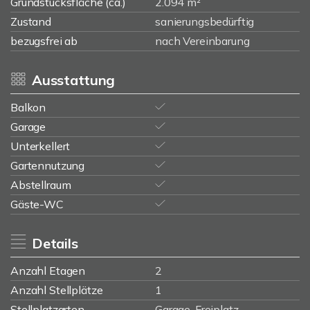
Grundstücksfläche (ca.)
2.094 m²
Zustand
sanierungsbedürftig
bezugsfrei ab
nach Vereinbarung
Ausstattung
Balkon
Garage
Unterkellert
Gartennutzung
Abstellraum
Gäste-WC
Details
Anzahl Etagen
2
Anzahl Stellplätze
1
Stellplatzarten
Garage, Freiplatz