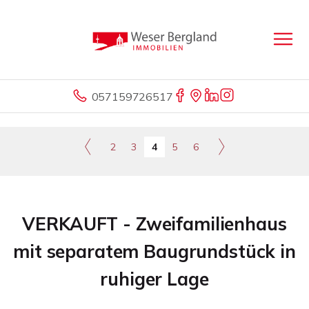
057159726517
2
3
4
5
6
VERKAUFT - Zweifamilienhaus
mit separatem Baugrundstück in
ruhiger Lage