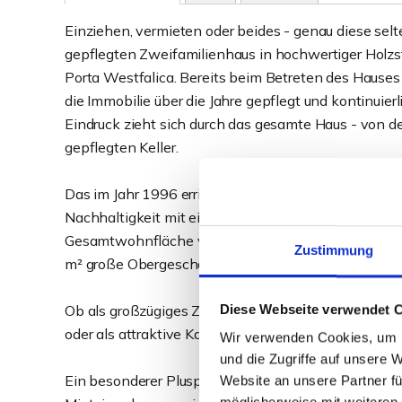
Einziehen, vermieten oder beides - genau diese sel
gepflegten Zweifamilienhaus in hochwertiger Holz
Porta Westfalica. Bereits beim Betreten des Hauses w
die Immobilie über die Jahre gepflegt und kontinuie
Eindruck zieht sich durch das gesamte Haus - von
gepflegten Keller.
Das im Jahr 1996 errichtete Wohnhaus überzeugt du
Nachhaltigkeit mit einem angenehmen Wohnklima u
Gesamtwohnfläche von rund 154 m², verteilt auf ei
Zustimmung
m² große Obergeschosswohnung, bietet das Zweifam
Diese Webseite verwendet 
Ob als großzügiges Zuhause für mehrere Generation
oder als attraktive Kapitalanlage - diese Immobilie 
Wir verwenden Cookies, um I
und die Zugriffe auf unsere 
Ein besonderer Pluspunkt ist die bereits vermietet
Website an unsere Partner fü
möglicherweise mit weiteren