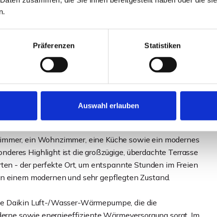
wurde Anfang 2026 umfassend modernisiert, steht
n.
er neu vermietet werden. Dadurch profitieren zukünftige
ortiger Nutzungsmöglichkeit und laufenden
Präferenzen
Statistiken
ßzügigen und lichtdurchfluteten Wohn- und Essbereich
fzimmer sowie ein modernes Badezimmer schaffen ideale
gles mit Platzbedarf. Die offene Raumgestaltung sorgt für
Auswahl erlauben
.
zimmer, ein Wohnzimmer, eine Küche sowie ein modernes
deres Highlight ist die großzügige, überdachte Terrasse
rten - der perfekte Ort, um entspannte Stunden im Freien
in einem modernen und sehr gepflegten Zustand.
ierte Daikin Luft-/Wasser-Wärmepumpe, die die
oderne sowie energieeffiziente Wärmeversorgung sorgt. Im