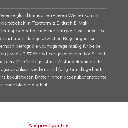
(WeserBergland Immobilien - Sven Weihe) kommt
lertätigkeit in Textform (z.B. durch E-Mail-
Inanspruchnahme unserer Tätigkeit) zustande. Die
tet sich nach den gesetzlichen Regelungen zur
iernach beträgt die Courtage regelmäßig für beide
r) jeweils 3,57 %, inkl. der gesetzlichen MwSt., auf
aufpreis. Die Courtage ist mit Zustandekommen des
ragsabschluss) verdient und fällig. Grundlage hierfür
 uns beauftragten Dritten Ihnen gegenüber erbrachte
isende Maklertätigkeit.
Ansprechpartner