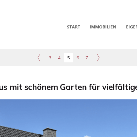
START
IMMOBILIEN
EIGE
3
4
5
6
7
us mit schönem Garten für vielfälti