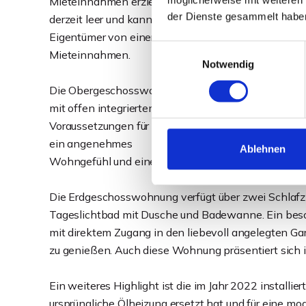
Mieteinnahmen erzielt. Die Obergeschosswohnung 
der Dienste gesammelt habe
derzeit leer und kann unmittelbar selbst bezogen od
Eigentümer von einer seltenen Kombination aus sof
Einwilligungsauswahl
Mieteinnahmen.
Notwendig
Die Obergeschosswohnung begeistert mit einem gro
mit offen integriertem Küchenbereich. Zwei Schla
Voraussetzungen für Paare, kleine Familien oder Sin
ein angenehmes
Ablehnen
Wohngefühl und eine freundliche Wohnatmosphäre
Die Erdgeschosswohnung verfügt über zwei Schlaf
Tageslichtbad mit Dusche und Badewanne. Ein beson
mit direktem Zugang in den liebevoll angelegten Ga
zu genießen. Auch diese Wohnung präsentiert sich 
Ein weiteres Highlight ist die im Jahr 2022 install
ursprüngliche Ölheizung ersetzt hat und für eine m