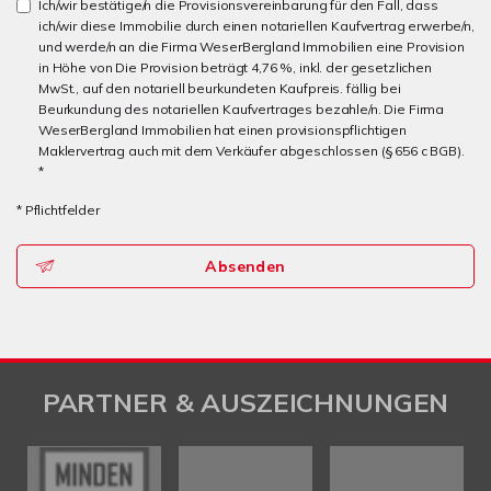
Ich/wir bestätige/n die Provisionsvereinbarung für den Fall, dass
ich/wir diese Immobilie durch einen notariellen Kaufvertrag erwerbe/n,
und werde/n an die Firma WeserBergland Immobilien eine Provision
in Höhe von Die Provision beträgt 4,76 %, inkl. der gesetzlichen
MwSt., auf den notariell beurkundeten Kaufpreis. fällig bei
Beurkundung des notariellen Kaufvertrages bezahle/n. Die Firma
WeserBergland Immobilien hat einen provisionspflichtigen
Maklervertrag auch mit dem Verkäufer abgeschlossen (§ 656 c BGB).
*
* Pflichtfelder
Absenden
PARTNER & AUSZEICHNUNGEN