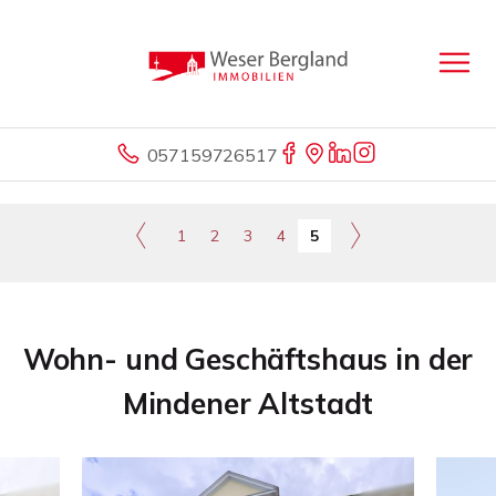
057159726517
1
2
3
4
5
Wohn- und Geschäftshaus in der
Mindener Altstadt