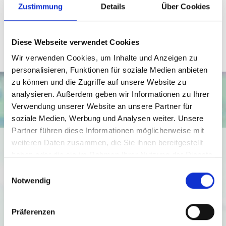
Zustimmung
Details
Über Cookies
Telefax: 0571 870 490 05
weihe@wb-immobilien.de
Diese Webseite verwendet Cookies
Wir verwenden Cookies, um Inhalte und Anzeigen zu
personalisieren, Funktionen für soziale Medien anbieten
zu können und die Zugriffe auf unsere Website zu
analysieren. Außerdem geben wir Informationen zu Ihrer
Verwendung unserer Website an unsere Partner für
soziale Medien, Werbung und Analysen weiter. Unsere
Partner führen diese Informationen möglicherweise mit
Ich bin damit einverstanden, dass mir Karten von Google
weiteren Daten zusammen, die Sie ihnen bereitgestellt
angezeigt werden. Es gelten die
haben oder die sie im Rahmen Ihrer Nutzung der Dienste
gesammelt haben.
Datenschutzbedingungen von Google
Einwilligungsauswahl
Notwendig
(
https://policies.google.com/privacy
).
Ich bin einverstanden
Präferenzen