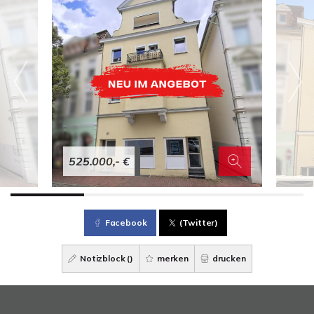
525.000,- €
Facebook
(Twitter)
Notizblock (
)
merken
drucken