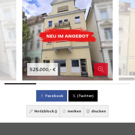
525.000,- €
Facebook
(Twitter)
Notizblock (
)
merken
drucken