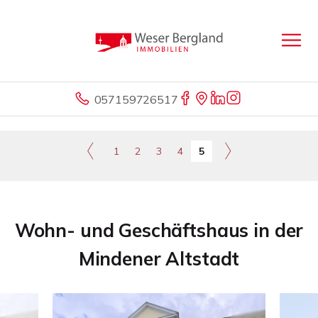
057159726517
1
2
3
4
5
Wohn- und Geschäftshaus in der
Mindener Altstadt