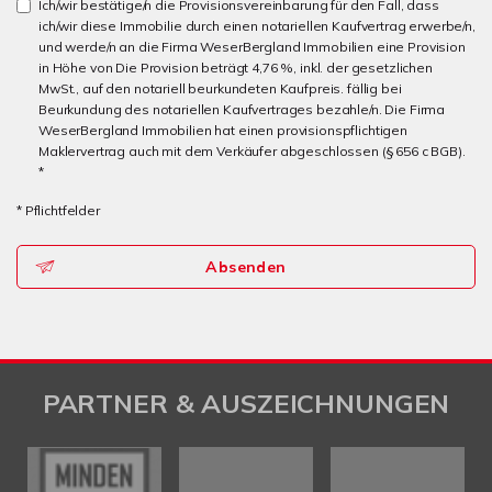
Ich/wir bestätige/n die Provisionsvereinbarung für den Fall, dass
ich/wir diese Immobilie durch einen notariellen Kaufvertrag erwerbe/n,
und werde/n an die Firma WeserBergland Immobilien eine Provision
in Höhe von Die Provision beträgt 4,76 %, inkl. der gesetzlichen
MwSt., auf den notariell beurkundeten Kaufpreis. fällig bei
Beurkundung des notariellen Kaufvertrages bezahle/n. Die Firma
WeserBergland Immobilien hat einen provisionspflichtigen
Maklervertrag auch mit dem Verkäufer abgeschlossen (§ 656 c BGB).
*
* Pflichtfelder
Absenden
PARTNER & AUSZEICHNUNGEN