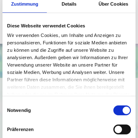
Zustimmung
Details
Über Cookies
Telefax: 0571 870 490 05
weihe@wb-immobilien.de
Diese Webseite verwendet Cookies
Wir verwenden Cookies, um Inhalte und Anzeigen zu
personalisieren, Funktionen für soziale Medien anbieten
zu können und die Zugriffe auf unsere Website zu
analysieren. Außerdem geben wir Informationen zu Ihrer
Verwendung unserer Website an unsere Partner für
soziale Medien, Werbung und Analysen weiter. Unsere
Partner führen diese Informationen möglicherweise mit
Ich bin damit einverstanden, dass mir Karten von Google
weiteren Daten zusammen, die Sie ihnen bereitgestellt
angezeigt werden. Es gelten die
haben oder die sie im Rahmen Ihrer Nutzung der Dienste
gesammelt haben.
Datenschutzbedingungen von Google
Einwilligungsauswahl
Notwendig
(
https://policies.google.com/privacy
).
Ich bin einverstanden
Präferenzen