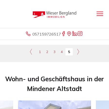
057159726517
1
2
3
4
5
Wohn- und Geschäftshaus in der
Mindener Altstadt