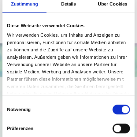
Zustimmung
Details
Über Cookies
Telefax: 0571 870 490 05
weihe@wb-immobilien.de
Diese Webseite verwendet Cookies
Wir verwenden Cookies, um Inhalte und Anzeigen zu
personalisieren, Funktionen für soziale Medien anbieten
zu können und die Zugriffe auf unsere Website zu
analysieren. Außerdem geben wir Informationen zu Ihrer
Verwendung unserer Website an unsere Partner für
soziale Medien, Werbung und Analysen weiter. Unsere
Partner führen diese Informationen möglicherweise mit
Ich bin damit einverstanden, dass mir Karten von Google
weiteren Daten zusammen, die Sie ihnen bereitgestellt
angezeigt werden. Es gelten die
haben oder die sie im Rahmen Ihrer Nutzung der Dienste
gesammelt haben.
Datenschutzbedingungen von Google
Einwilligungsauswahl
Notwendig
(
https://policies.google.com/privacy
).
Ich bin einverstanden
Präferenzen