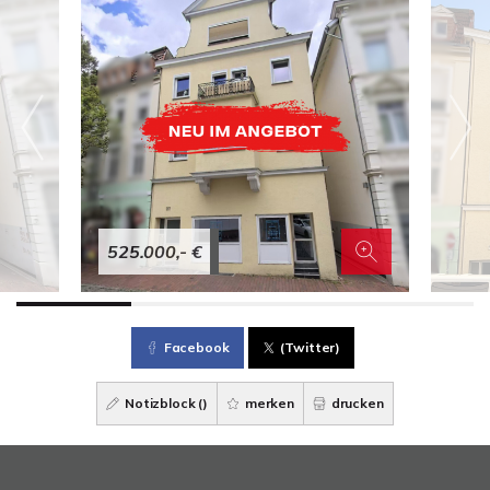
525.000,- €
Facebook
(Twitter)
Notizblock (
)
merken
drucken