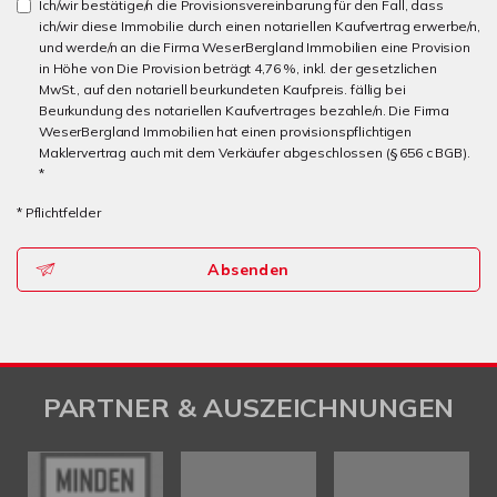
Ich/wir bestätige/n die Provisionsvereinbarung für den Fall, dass
ich/wir diese Immobilie durch einen notariellen Kaufvertrag erwerbe/n,
und werde/n an die Firma WeserBergland Immobilien eine Provision
in Höhe von Die Provision beträgt 4,76 %, inkl. der gesetzlichen
MwSt., auf den notariell beurkundeten Kaufpreis. fällig bei
Beurkundung des notariellen Kaufvertrages bezahle/n. Die Firma
WeserBergland Immobilien hat einen provisionspflichtigen
Maklervertrag auch mit dem Verkäufer abgeschlossen (§ 656 c BGB).
*
* Pflichtfelder
Absenden
PARTNER & AUSZEICHNUNGEN