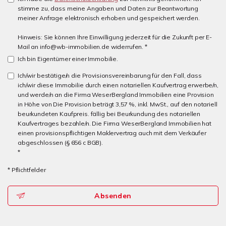
stimme zu, dass meine Angaben und Daten zur Beantwortung
meiner Anfrage elektronisch erhoben und gespeichert werden.
Hinweis: Sie können Ihre Einwilligung jederzeit für die Zukunft per E-
Mail an info@wb-immobilien.de widerrufen. *
Ich bin Eigentümer einer Immobilie.
Ich/wir bestätige/n die Provisionsvereinbarung für den Fall, dass
ich/wir diese Immobilie durch einen notariellen Kaufvertrag erwerbe/n,
und werde/n an die Firma WeserBergland Immobilien eine Provision
in Höhe von Die Provision beträgt 3,57 %, inkl. MwSt., auf den notariell
beurkundeten Kaufpreis. fällig bei Beurkundung des notariellen
Kaufvertrages bezahle/n. Die Firma WeserBergland Immobilien hat
einen provisionspflichtigen Maklervertrag auch mit dem Verkäufer
abgeschlossen (§ 656 c BGB).
*
* Pflichtfelder
Absenden