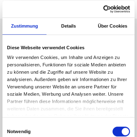
Zustimmung
Details
Über Cookies
Energieausweis (Verbrauchsausweis)
Diese Webseite verwendet Cookies
Wir verwenden Cookies, um Inhalte und Anzeigen zu
personalisieren, Funktionen für soziale Medien anbieten
zu können und die Zugriffe auf unsere Website zu
70 kWh / (m²*a)
analysieren. Außerdem geben wir Informationen zu Ihrer
Energieverbrauchskennwert
Verwendung unserer Website an unsere Partner für
soziale Medien, Werbung und Analysen weiter. Unsere
Partner führen diese Informationen möglicherweise mit
weiteren Daten zusammen, die Sie ihnen bereitgestellt
Weitere Informationen
haben oder die sie im Rahmen Ihrer Nutzung der Dienste
gesammelt haben.
Einwilligungsauswahl
Notwendig
Wesentlicher Energieträger
Erdgas leicht