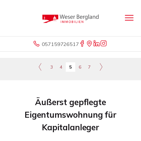
057159726517
3
4
5
6
7
Äußerst gepflegte
Eigentumswohnung für
Kapitalanleger