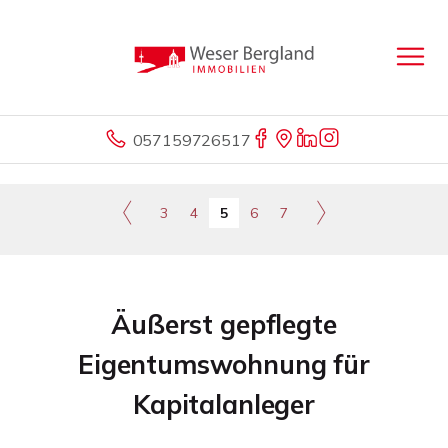
057159726517
3
4
5
6
7
Äußerst gepflegte
Eigentumswohnung für
Kapitalanleger