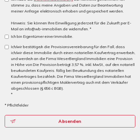
stimme zu, dass meine Angaben und Daten zur Beantwortung
meiner Anfrage elektronisch erhoben und gespeichert werden.
Hinweis: Sie können Ihre Einwilligung jederzeit für die Zukunft per E-
Mail an info@wb-immobilien.de widerrufen. *
Ich bin Eigentümer einer Immobilie.
Ich/wir bestätige/n die Provisionsvereinbarung für den Fall, dass
ich/wir diese Immobilie durch einen notariellen Kaufvertrag erwerbe/n,
und werde/n an die Firma WeserBergland Immobilien eine Provision
in Höhe von Die Provision beträgt 3,57 %, inkl. MwSt., auf den notariell
beurkundeten Kaufpreis. fällig bei Beurkundung des notariellen
Kaufvertrages bezahle/n. Die Firma WeserBergland Immobilien hat
einen provisionspflichtigen Maklervertrag auch mit dem Verkäufer
abgeschlossen (§ 656 c BGB).
*
* Pflichtfelder
Absenden