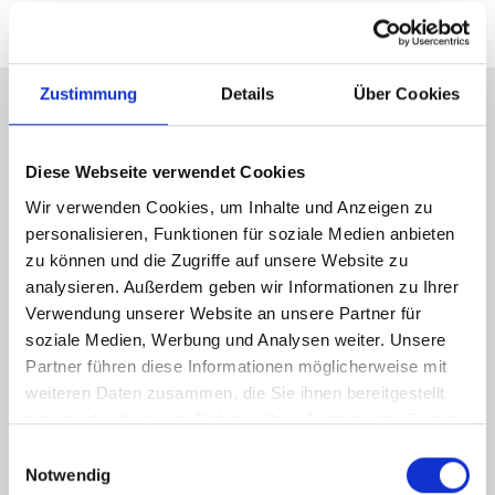
Zustimmung
Details
Über Cookies
Energieausweis (Verbrauchsausweis)
Diese Webseite verwendet Cookies
Wir verwenden Cookies, um Inhalte und Anzeigen zu
personalisieren, Funktionen für soziale Medien anbieten
zu können und die Zugriffe auf unsere Website zu
70 kWh / (m²*a)
analysieren. Außerdem geben wir Informationen zu Ihrer
Energieverbrauchskennwert
Verwendung unserer Website an unsere Partner für
soziale Medien, Werbung und Analysen weiter. Unsere
Partner führen diese Informationen möglicherweise mit
weiteren Daten zusammen, die Sie ihnen bereitgestellt
Weitere Informationen
haben oder die sie im Rahmen Ihrer Nutzung der Dienste
gesammelt haben.
Einwilligungsauswahl
Notwendig
Wesentlicher Energieträger
Erdgas leicht