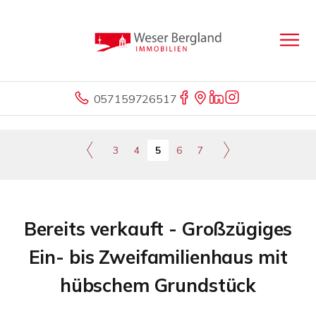
057159726517
3
4
5
6
7
Bereits verkauft - Großzügiges
Ein- bis Zweifamilienhaus mit
hübschem Grundstück