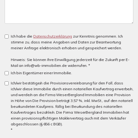
Ich habe die
Datenschutzerklärung
zur Kenntnis genommen. Ich
stimme zu, dass meine Angaben und Daten zur Beantwortung
meiner Anfrage elektronisch erhoben und gespeichert werden.
Hinweis: Sie können Ihre Einwilligung jederzeit für die Zukunft per E-
Mail an info@wb-immobilien.de widerrufen. *
Ich bin Eigentümer einer Immobilie.
Ich/wir bestätige/n die Provisionsvereinbarung für den Fall, dass
ich/wir diese Immobilie durch einen notariellen Kaufvertrag erwerbe/n,
und werde/n an die Firma WeserBergland Immobilien eine Provision
in Höhe von Die Provision beträgt 3,57 %, inkl. MwSt., auf den notariell
beurkundeten Kaufpreis. fällig bei Beurkundung des notariellen
Kaufvertrages bezahle/n. Die Firma WeserBergland Immobilien hat
einen provisionspflichtigen Maklervertrag auch mit dem Verkäufer
abgeschlossen (§ 656 c BGB).
*