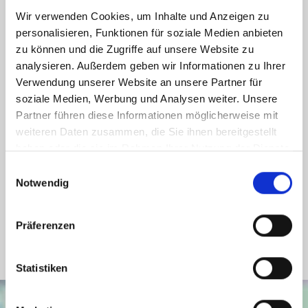
Weitere Informationen
Wir verwenden Cookies, um Inhalte und Anzeigen zu
personalisieren, Funktionen für soziale Medien anbieten
zu können und die Zugriffe auf unsere Website zu
Wesentlicher Energieträger
Gas
analysieren. Außerdem geben wir Informationen zu Ihrer
Energieausweis Ausstelldatum
2024-04-17
Verwendung unserer Website an unsere Partner für
Energieausweis gültig bis
16.04.2034
soziale Medien, Werbung und Analysen weiter. Unsere
Partner führen diese Informationen möglicherweise mit
Energieausweis Jahrgang
ab dem 1.5.2014
weiteren Daten zusammen, die Sie ihnen bereitgestellt
Energieausweis Werteklasse
F
haben oder die sie im Rahmen Ihrer Nutzung der Dienste
Energieausweis Baujahr
1965
gesammelt haben.
Einwilligungsauswahl
Notwendig
Energieausweis Gebäudeart
Wohngebäude
Heizung
Zentralheizung
Präferenzen
Befeuerung
Gas
Statistiken