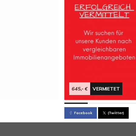
645,- €
VERMIETET
Facebook
(Twitter)