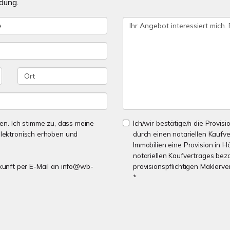
dung.
n. Ich stimme zu, dass meine
Ich/wir bestätige/n die Provisi
lektronisch erhoben und
durch einen notariellen Kaufv
Immobilien eine Provision in
notariellen Kaufvertrages bez
Zukunft per E-Mail an info@wb-
provisionspflichtigen Maklerv
*