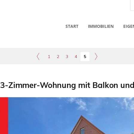
START
IMMOBILIEN
EIGE
1
2
3
4
5
 3-Zimmer-Wohnung mit Balkon un