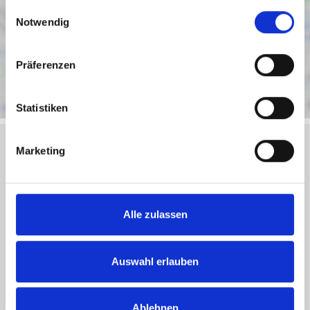
gesammelt haben.
Einwilligungsauswahl
Notwendig
Präferenzen
Statistiken
Marketing
Objektanfrage
Alle zulassen
Sie haben noch Fragen zu dem Angebot oder wollen
einen Besichtigungstermin vereinbaren, dann füllen Sie
einfach das untenstehende Formular vollständig aus und
Auswahl erlauben
wir setzen uns schnellstmöglich mit Ihnen in Verbindung.
Ablehnen