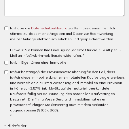
Ich habe die
Datenschutzerklärung
zur Kenntnis genommen. Ich
stimme zu, dass meine Angaben und Daten zur Beantwortung
meiner Anfrage elektronisch erhoben und gespeichert werden.
Hinweis: Sie können Ihre Einwilligung jederzeit für die Zukunft per E-
Mail an info@wb-immobilien.de widerrufen. *
Ich bin Eigentümer einer Immobilie.
Ich/wir bestätige/n die Provisionsvereinbarung für den Fall, dass
ich/wir diese Immobilie durch einen notariellen Kaufvertrag erwerbe/n,
und werde/n an die Firma WeserBergland Immobilien eine Provision
in Höhe von 3,57%, inkl. MwSt., auf den notariell beurkundeten
Kaufpreis. fällig bei Beurkundung des notariellen Kaufvertrages
bezahle/n. Die Firma WeserBergland Immobilien hat einen
provisionspflichtigen Maklervertrag auch mit dem Verkäufer
abgeschlossen (§ 656 c BGB).
*
* Pflichtfelder