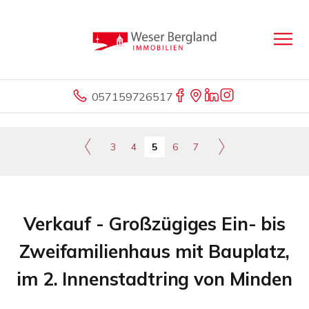
057159726517
3
4
5
6
7
Verkauf - Großzügiges Ein- bis
Zweifamilienhaus mit Bauplatz,
im 2. Innenstadtring von Minden