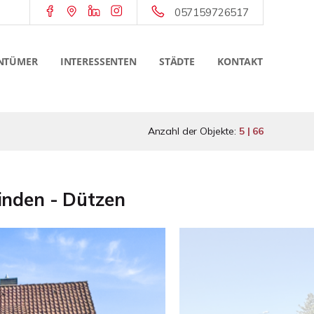
057159726517
NTÜMER
INTERESSENTEN
STÄDTE
KONTAKT
Anzahl der Objekte:
5 | 66
inden - Dützen