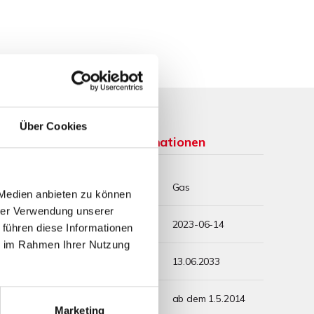
Über Cookies
Weitere Informationen
Wesentlicher
Gas
Energieträger
 Medien anbieten zu können
hrer Verwendung unserer
Energieausweis
2023-06-14
 führen diese Informationen
Ausstelldatum
ie im Rahmen Ihrer Nutzung
m²*a)
Energieausweis
13.06.2033
arf
gültig bis
Energieausweis
ab dem 1.5.2014
Jahrgang
Marketing