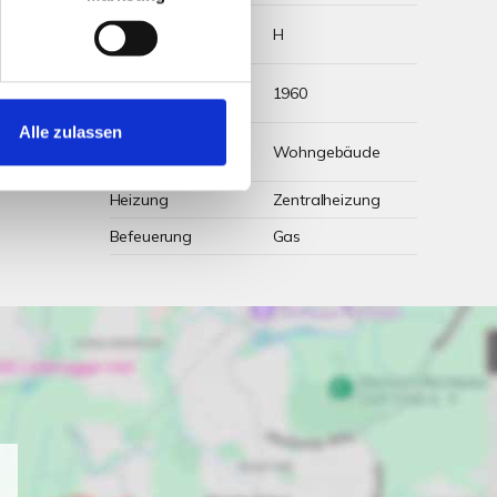
Energieausweis
H
Werteklasse
Energieausweis
1960
Baujahr
Alle zulassen
Energieausweis
Wohngebäude
Gebäudeart
Heizung
Zentralheizung
Befeuerung
Gas