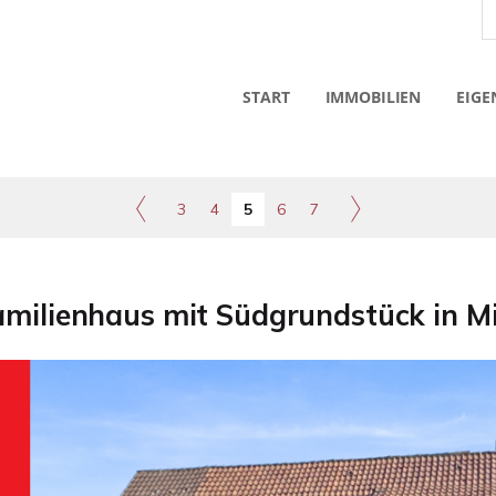
START
IMMOBILIEN
EIGE
3
4
5
6
7
familienhaus mit Südgrundstück in M