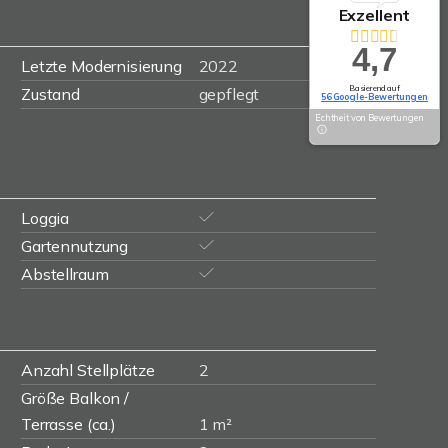
Exzellent
4,7
Letzte Modernisierung
2022
Basierend auf
Zustand
gepflegt
56 Google-Bewertungen
Echtheit von Bewertungen
Loggia
Gartennutzung
Abstellraum
Anzahl Stellplätze
2
Größe Balkon /
Terrasse (ca.)
1 m²