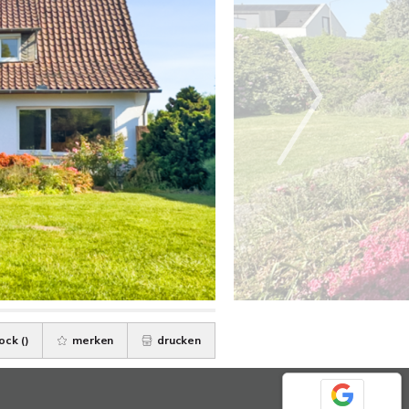
ock (
)
merken
drucken