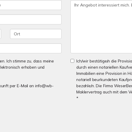
n. Ich stimme zu, dass meine
Ich/wir bestätige/n die Provisi
lektronisch erhoben und
durch einen notariellen Kaufv
Immobilien eine Provision in H
notariell beurkundeten Kaufpre
Zukunft per E-Mail an info@wb-
bezahle/n. Die Firma WeserBer
Maklervertrag auch mit dem V
*