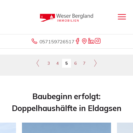
057159726517
3
4
5
6
7
Baubeginn erfolgt:
Doppelhaushälfte in Eldagsen