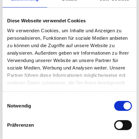
Als Neubau erfüllt diese Immobilie höchste energetische
Anforderungen und bietet damit nicht nur ein
nachhaltiges Wohnkonzept, sondern auch langfristige
Diese Webseite verwendet Cookies
Planungssicherheit in Bezug auf Energieeffizienz und
Wir verwenden Cookies, um Inhalte und Anzeigen zu
Betriebskosten. Moderne Haustechnik und eine
personalisieren, Funktionen für soziale Medien anbieten
hochwertige Gebäudehülle sorgen für ein zukunftsfähiges
zu können und die Zugriffe auf unsere Website zu
Zuhause.
analysieren. Außerdem geben wir Informationen zu Ihrer
Verwendung unserer Website an unsere Partner für
Diese Doppelhaushälfte ist die ideale Wahl für alle, die
soziale Medien, Werbung und Analysen weiter. Unsere
Wert auf Qualität, Energieeffizienz und ein harmonisches
Partner führen diese Informationen möglicherweise mit
Wohnumfeld legen - perfekt für Familien, Paare oder
weiteren Daten zusammen, die Sie ihnen bereitgestellt
anspruchsvolle Eigennutzer mit Blick für nachhaltiges
haben oder die sie im Rahmen Ihrer Nutzung der Dienste
Wohnen.
gesammelt haben.
Einwilligungsauswahl
Notwendig
Ansprechpartner
Präferenzen
Telefon: 0571 597 265 17