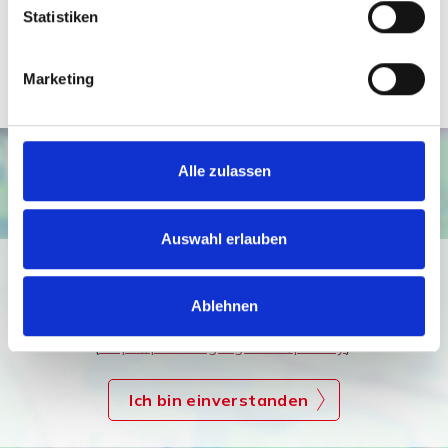
Telefax: 0571 870 490 05
Statistiken
info@wb-immobilien.de
Marketing
Alle zulassen
Auswahl erlauben
Ich bin damit einverstanden, dass mir Karten von Google
angezeigt werden. Es gelten die
Ablehnen
Datenschutzbedingungen von Google
(
https://policies.google.com/privacy
).
Ich bin einverstanden