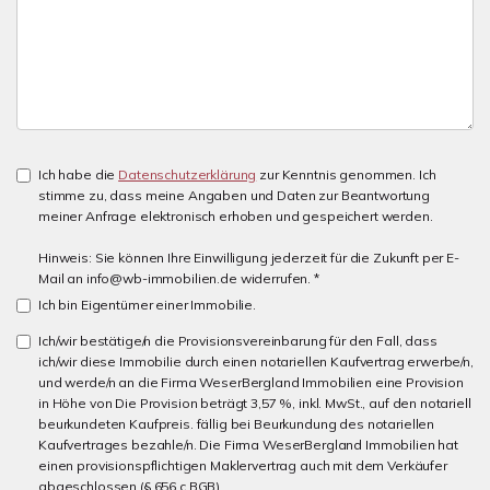
Ich habe die
Datenschutzerklärung
zur Kenntnis genommen. Ich
stimme zu, dass meine Angaben und Daten zur Beantwortung
meiner Anfrage elektronisch erhoben und gespeichert werden.
Hinweis: Sie können Ihre Einwilligung jederzeit für die Zukunft per E-
Mail an info@wb-immobilien.de widerrufen. *
Ich bin Eigentümer einer Immobilie.
Ich/wir bestätige/n die Provisionsvereinbarung für den Fall, dass
ich/wir diese Immobilie durch einen notariellen Kaufvertrag erwerbe/n,
und werde/n an die Firma WeserBergland Immobilien eine Provision
in Höhe von Die Provision beträgt 3,57 %, inkl. MwSt., auf den notariell
beurkundeten Kaufpreis. fällig bei Beurkundung des notariellen
Kaufvertrages bezahle/n. Die Firma WeserBergland Immobilien hat
einen provisionspflichtigen Maklervertrag auch mit dem Verkäufer
abgeschlossen (§ 656 c BGB).