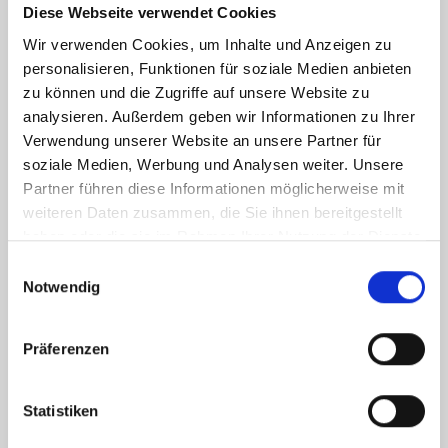
Diese Webseite verwendet Cookies
Wir verwenden Cookies, um Inhalte und Anzeigen zu
personalisieren, Funktionen für soziale Medien anbieten
Weitere Informationen
zu können und die Zugriffe auf unsere Website zu
analysieren. Außerdem geben wir Informationen zu Ihrer
Verwendung unserer Website an unsere Partner für
Wesentlicher Energieträger
Strom
soziale Medien, Werbung und Analysen weiter. Unsere
Energieausweis Ausstelldatum
2021-12-18
Partner führen diese Informationen möglicherweise mit
weiteren Daten zusammen, die Sie ihnen bereitgestellt
Energieausweis gültig bis
17.12.2031
haben oder die sie im Rahmen Ihrer Nutzung der Dienste
Energieausweis Jahrgang
ab dem 1.5.2014
gesammelt haben.
Einwilligungsauswahl
Energieausweis Werteklasse
B
Notwendig
Energieausweis Baujahr
2002
Energieausweis Gebäudeart
Wohngebäude
Präferenzen
Befeuerung
Elektro
Statistiken