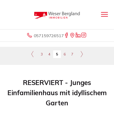
057159726517
3
4
5
6
7
RESERVIERT - Junges
Einfamilienhaus mit idyllischem
Garten