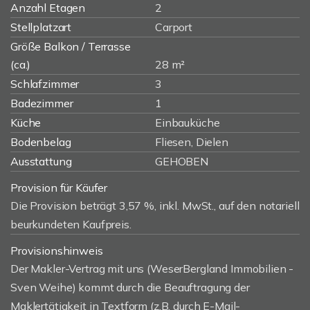
Anzahl Etagen
2
Stellplatzart
Carport
Größe Balkon / Terrasse
(ca.)
28 m²
Schlafzimmer
3
Badezimmer
1
Küche
Einbauküche
Bodenbelag
Fliesen, Dielen
Ausstattung
GEHOBEN
Provision für Käufer
Die Provision beträgt 3,57 %, inkl. MwSt., auf den notariell
beurkundeten Kaufpreis.
Provisionshinweis
Der Makler-Vertrag mit uns (WeserBergland Immobilien -
Sven Weihe) kommt durch die Beauftragung der
Maklertätigkeit in Textform (z.B. durch E-Mail-