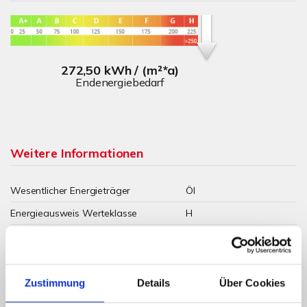
272,50 kWh / (m²*a)
Endenergiebedarf
Weitere Informationen
Wesentlicher Energieträger
Öl
Energieausweis Werteklasse
H
Energieausweis Baujahr
1906
Energieausweis Gebäudeart
Wohngebäude
Heizung
Zentralheizung
Zustimmung
Details
Über Cookies
Befeuerung
Öl