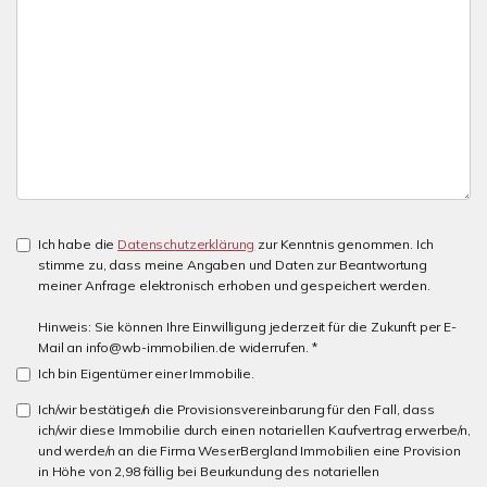
Ich habe die
Datenschutzerklärung
zur Kenntnis genommen. Ich
stimme zu, dass meine Angaben und Daten zur Beantwortung
meiner Anfrage elektronisch erhoben und gespeichert werden.
Hinweis: Sie können Ihre Einwilligung jederzeit für die Zukunft per E-
Mail an info@wb-immobilien.de widerrufen. *
Ich bin Eigentümer einer Immobilie.
Ich/wir bestätige/n die Provisionsvereinbarung für den Fall, dass
ich/wir diese Immobilie durch einen notariellen Kaufvertrag erwerbe/n,
und werde/n an die Firma WeserBergland Immobilien eine Provision
in Höhe von 2,98 fällig bei Beurkundung des notariellen