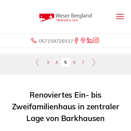
057159726517
3
4
5
6
7
Renoviertes Ein- bis
Zweifamilienhaus in zentraler
Lage von Barkhausen