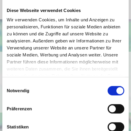
Diese Webseite verwendet Cookies
Wir verwenden Cookies, um Inhalte und Anzeigen zu
personalisieren, Funktionen für soziale Medien anbieten
zu können und die Zugriffe auf unsere Website zu
analysieren. Außerdem geben wir Informationen zu Ihrer
Verwendung unserer Website an unsere Partner für
soziale Medien, Werbung und Analysen weiter. Unsere
Ich bin damit einverstanden, dass mir Karten von Google
Partner führen diese Informationen möglicherweise mit
angezeigt werden. Es gelten die
weiteren Daten zusammen, die Sie ihnen bereitgestellt
Datenschutzbedingungen von Google
haben oder die sie im Rahmen Ihrer Nutzung der Dienste
(
https://policies.google.com/privacy
).
gesammelt haben.
Einwilligungsauswahl
Notwendig
Ich bin einverstanden
Präferenzen
Statistiken