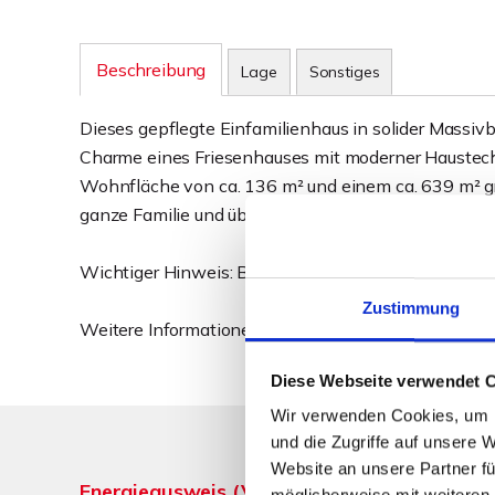
Beschreibung
Lage
Sonstiges
Dieses gepflegte Einfamilienhaus in solider Massiv
Charme eines Friesenhauses mit moderner Haustech
Wohnfläche von ca. 136 m² und einem ca. 639 m² gro
ganze Familie und überzeugt mit einem schönen Gar
Wichtiger Hinweis: Bei dem Grundstück handelt es 
Zustimmung
Weitere Informationen erhalten Sie im ausführliche
Diese Webseite verwendet 
Wir verwenden Cookies, um I
und die Zugriffe auf unsere 
Website an unsere Partner fü
Energieausweis (Verbrauchsausweis)
möglicherweise mit weiteren