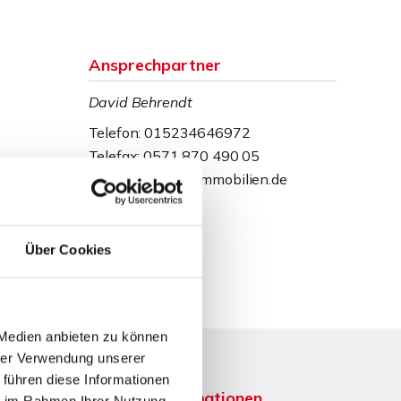
Ansprechpartner
David Behrendt
Telefon: 015234646972
Telefax: 0571 870 490 05
dbehrendt@wb-immobilien.de
Über Cookies
 Medien anbieten zu können
hrer Verwendung unserer
 führen diese Informationen
Weitere Informationen
ie im Rahmen Ihrer Nutzung