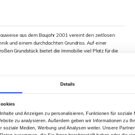
bauweise aus dem Baujahr 2001 vereint den zeitlosen
nik und einem durchdachten Grundriss. Auf einer
ßen Grundstück bietet die Immobilie viel Platz für die
ten.
sich um ein Erbpachtgrundstück!
Details
n Exposé.
Cookies
nhalte und Anzeigen zu personalisieren, Funktionen für soziale
Website zu analysieren. Außerdem geben wir Informationen zu I
r soziale Medien, Werbung und Analysen weiter. Unsere Partner
 Daten zusammen, die Sie ihnen bereitgestellt haben oder die s