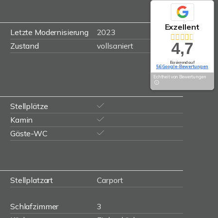
Exzellent
Letzte Modernisierung
2023
4,7
Zustand
vollsaniert
Basierend auf
56 Google-Bewertungen
Echtheit von Bewertungen
Stellplätze
Kamin
Gäste-WC
Stellplatzart
Carport
Schlafzimmer
3