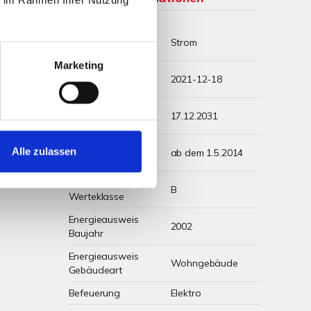
Wesentlicher
Strom
Energieträger
Marketing
Energieausweis
2021-12-18
Ausstelldatum
Energieausweis
17.12.2031
gültig bis
Energieausweis
Alle zulassen
ab dem 1.5.2014
Jahrgang
Energieausweis
B
Werteklasse
Energieausweis
2002
Baujahr
Energieausweis
Wohngebäude
Gebäudeart
Befeuerung
Elektro