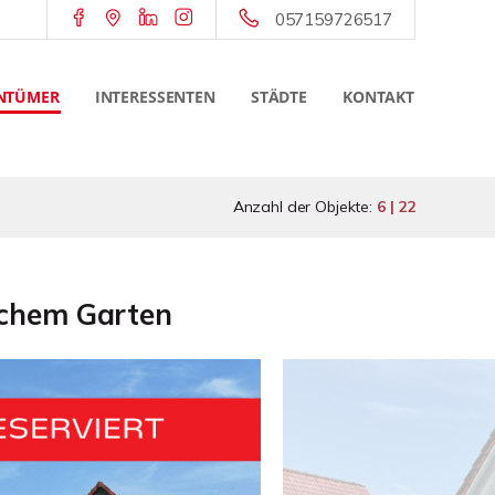
057159726517
NTÜMER
INTERESSENTEN
STÄDTE
KONTAKT
Anzahl der Objekte:
6 | 22
schem Garten