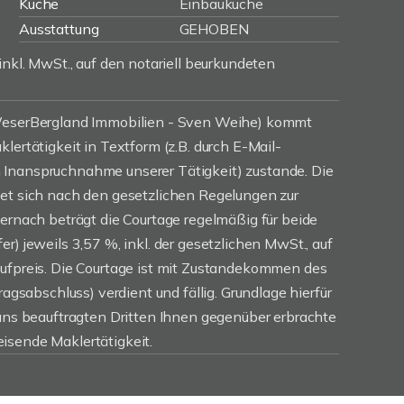
Küche
Einbauküche
Ausstattung
GEHOBEN
inkl. MwSt., auf den notariell beurkundeten
(WeserBergland Immobilien - Sven Weihe) kommt
lertätigkeit in Textform (z.B. durch E-Mail-
Inanspruchnahme unserer Tätigkeit) zustande. Die
tet sich nach den gesetzlichen Regelungen zur
iernach beträgt die Courtage regelmäßig für beide
r) jeweils 3,57 %, inkl. der gesetzlichen MwSt., auf
aufpreis. Die Courtage ist mit Zustandekommen des
ragsabschluss) verdient und fällig. Grundlage hierfür
 uns beauftragten Dritten Ihnen gegenüber erbrachte
isende Maklertätigkeit.