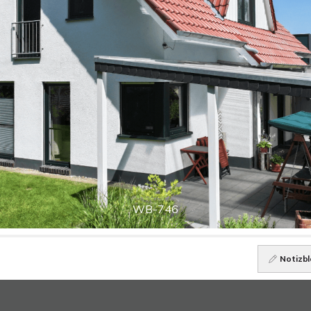
WB-746
Notizbl