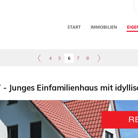
START
IMMOBILIEN
EIGE
4
5
6
7
8
- Junges Einfamilienhaus mit idylli