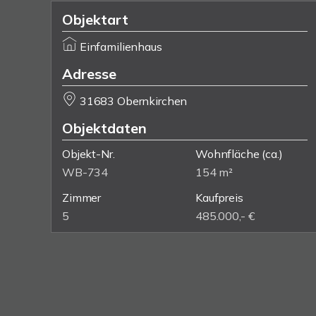
Objektart
Einfamilienhaus
Adresse
31683 Obernkirchen
Objektdaten
Objekt-Nr.
Wohnfläche
(ca.)
WB-734
154 m²
Zimmer
Kaufpreis
5
485.000,- €