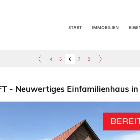
START
IMMOBILIEN
EIGE
4
5
6
7
8
 - Neuwertiges Einfamilienhaus in 