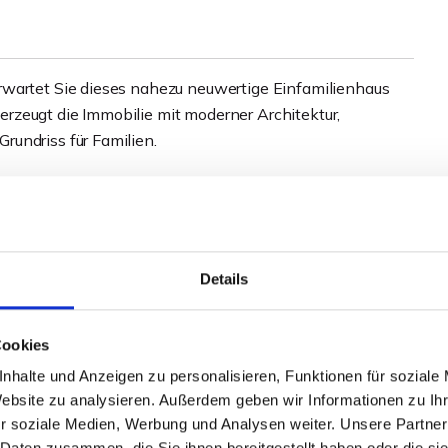
rwartet Sie dieses nahezu neuwertige Einfamilienhaus
rzeugt die Immobilie mit moderner Architektur,
undriss für Familien.
 Herzstück des Hauses und schafft eine offene,
n, ein stimmiger Mix aus Parkett und Fliesen sowie
ernes Wohngefühl. Im Obergeschoss erwarten Sie zwei
lasfaseranschluss sowie ein Elternbereich mit Ankleide
Details
Cookies
tück wurde fachmännisch angelegt und bietet viel Platz
rt, E-Ladestation, zusätzlicher Stauraum sowie die
nhalte und Anzeigen zu personalisieren, Funktionen für soziale
 dieses attraktive Angebot ab.
Website zu analysieren. Außerdem geben wir Informationen zu I
r soziale Medien, Werbung und Analysen weiter. Unsere Partner
 Daten zusammen, die Sie ihnen bereitgestellt haben oder die s