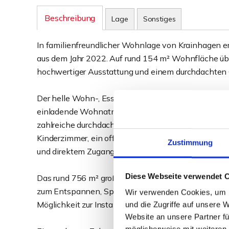
Beschreibung
Lage
Sonstiges
In familienfreundlicher Wohnlage von Krainhagen e
aus dem Jahr 2022. Auf rund 154 m² Wohnfläche übe
hochwertiger Ausstattung und einem durchdachten Gr
Der helle Wohn-, Ess- und Küchenbereich bildet das
einladende Wohnatmosphäre. Hochwertige Materialie
zahlreiche durchdachte Details sorgen für ein mod
Kinderzimmer, ein offener Homeoffice-Bereich mit G
Zustimmung
und direktem Zugang zum Familienbad.
Diese Webseite verwendet 
Das rund 756 m² große, sonnig ausgerichtete Grunds
zum Entspannen, Spielen und Genießen. Doppelcarpo
Wir verwenden Cookies, um I
Möglichkeit zur Installation einer PV-Anlage runden
und die Zugriffe auf unsere 
Website an unsere Partner fü
möglicherweise mit weiteren