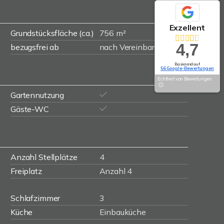
Exzellent
Grundstücksfläche (ca.)
756 m²
4,7
bezugsfrei ab
nach Vereinbarung
Basierend auf
56 Google-Bewertungen
Echtheit von Bewertungen
Gartennutzung
Gäste-WC
Anzahl Stellplätze
4
Freiplatz
Anzahl 4
Schlafzimmer
3
Küche
Einbauküche