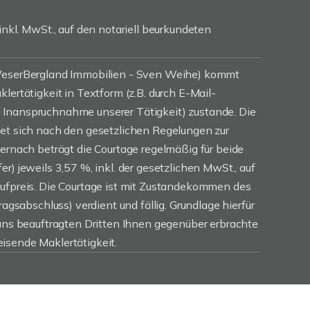
inkl. MwSt., auf den notariell beurkundeten
(WeserBergland Immobilien - Sven Weihe) kommt
lertätigkeit in Textform (z.B. durch E-Mail-
Inanspruchnahme unserer Tätigkeit) zustande. Die
tet sich nach den gesetzlichen Regelungen zur
iernach beträgt die Courtage regelmäßig für beide
r) jeweils 3,57 %, inkl. der gesetzlichen MwSt., auf
aufpreis. Die Courtage ist mit Zustandekommen des
ragsabschluss) verdient und fällig. Grundlage hierfür
 uns beauftragten Dritten Ihnen gegenüber erbrachte
isende Maklertätigkeit.