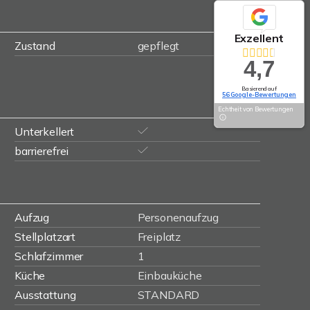
Exzellent
Zustand
gepflegt
4,7
Basierend auf
56 Google-Bewertungen
Echtheit von Bewertungen
Unterkellert
barrierefrei
Aufzug
Personenaufzug
Stellplatzart
Freiplatz
Schlafzimmer
1
Küche
Einbauküche
Ausstattung
STANDARD