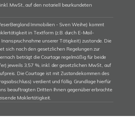
inkl. MwSt., auf den notariell beurkundeten
(WeserBergland Immobilien - Sven Weihe) kommt
lertätigkeit in Textform (z.B. durch E-Mail-
Inanspruchnahme unserer Tätigkeit) zustande. Die
tet sich nach den gesetzlichen Regelungen zur
iernach beträgt die Courtage regelmäßig für beide
r) jeweils 3,57 %, inkl. der gesetzlichen MwSt., auf
aufpreis. Die Courtage ist mit Zustandekommen des
ragsabschluss) verdient und fällig. Grundlage hierfür
 uns beauftragten Dritten Ihnen gegenüber erbrachte
isende Maklertätigkeit.