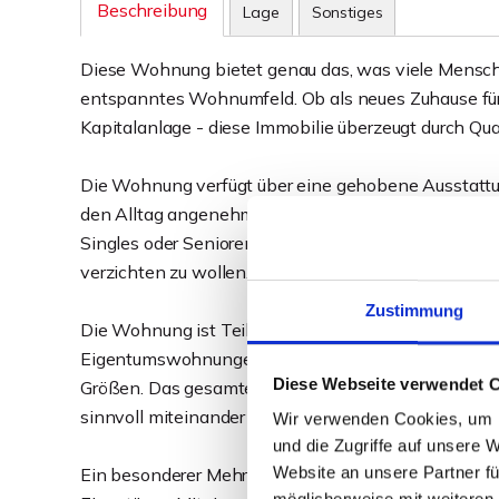
Beschreibung
Lage
Sonstiges
Diese Wohnung bietet genau das, was viele Mensche
entspanntes Wohnumfeld. Ob als neues Zuhause für 
Kapitalanlage - diese Immobilie überzeugt durch Qua
Die Wohnung verfügt über eine gehobene Ausstattun
den Alltag angenehm und unkompliziert macht. Mit ih
Singles oder Senioren, die Wert auf ein gepflegtes
verzichten zu wollen.
Zustimmung
Die Wohnung ist Teil eines solide errichteten Meh
Eigentumswohnungen. Auf drei Etagen verteilen sic
Diese Webseite verwendet 
Größen. Das gesamte Wohnkonzept ist darauf ausgel
sinnvoll miteinander zu verbinden. Diese Wohnung b
Wir verwenden Cookies, um I
und die Zugriffe auf unsere 
Website an unsere Partner fü
Ein besonderer Mehrwert ist die gemeinschaftliche Fl
möglicherweise mit weiteren