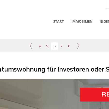
START
IMMOBILIEN
EIGE
4
5
6
7
8
entumswohnung für Investoren oder S