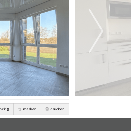
ock (
)
merken
drucken