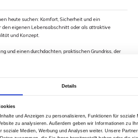
n heute suchen: Komfort, Sicherheit und ein
den eigenen Lebensabschnitt oder als attraktive
lität und Konzept.
g und einen durchdachten, praktischen Grundriss, der
rer überschaubaren Größe eignet sie sich ideal für
, ruhiges Wohnambiente legen, ohne auf Komfort
Details
rfamilienhauses aus dem Jahr 2015 mit insgesamt 21
h jeweils sieben Wohneinheiten in unterschiedlichen
Cookies
egt, Sicherheit, Gemeinschaft und Selbstständigkeit
efindet sich im I. Oberschoss des Hauses.
nhalte und Anzeigen zu personalisieren, Funktionen für soziale
Website zu analysieren. Außerdem geben wir Informationen zu I
r soziale Medien, Werbung und Analysen weiter. Unsere Partner
äche, die sich auf jeder Etage befindet und an der jeder
 Daten zusammen, die Sie ihnen bereitgestellt haben oder die s