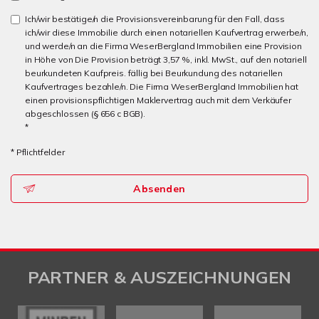
Ich/wir bestätige/n die Provisionsvereinbarung für den Fall, dass
ich/wir diese Immobilie durch einen notariellen Kaufvertrag erwerbe/n,
und werde/n an die Firma WeserBergland Immobilien eine Provision
in Höhe von Die Provision beträgt 3,57 %, inkl. MwSt., auf den notariell
beurkundeten Kaufpreis. fällig bei Beurkundung des notariellen
Kaufvertrages bezahle/n. Die Firma WeserBergland Immobilien hat
einen provisionspflichtigen Maklervertrag auch mit dem Verkäufer
abgeschlossen (§ 656 c BGB).
*
* Pflichtfelder
Absenden
PARTNER & AUSZEICHNUNGEN