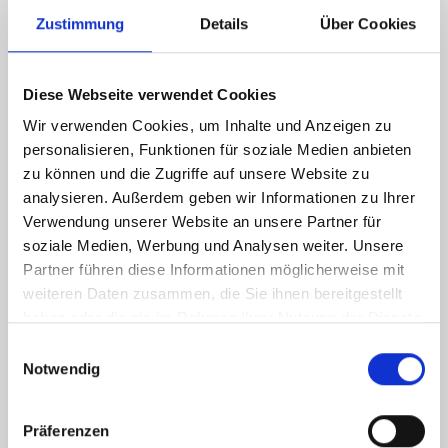
Zustimmung
Details
Über Cookies
Diese Webseite verwendet Cookies
236,80 kWh / (m²*a)
Endenergiebedarf
Wir verwenden Cookies, um Inhalte und Anzeigen zu
personalisieren, Funktionen für soziale Medien anbieten
zu können und die Zugriffe auf unsere Website zu
analysieren. Außerdem geben wir Informationen zu Ihrer
Weitere Informationen
Verwendung unserer Website an unsere Partner für
soziale Medien, Werbung und Analysen weiter. Unsere
Partner führen diese Informationen möglicherweise mit
Wesentlicher Energieträger
Gas
weiteren Daten zusammen, die Sie ihnen bereitgestellt
Energieausweis Ausstelldatum
2025-08-13
haben oder die sie im Rahmen Ihrer Nutzung der Dienste
gesammelt haben.
Energieausweis gültig bis
12.08.2035
Einwilligungsauswahl
Notwendig
Energieausweis Jahrgang
ab dem 1.5.2014
Energieausweis Werteklasse
G
Präferenzen
Energieausweis Baujahr
1988