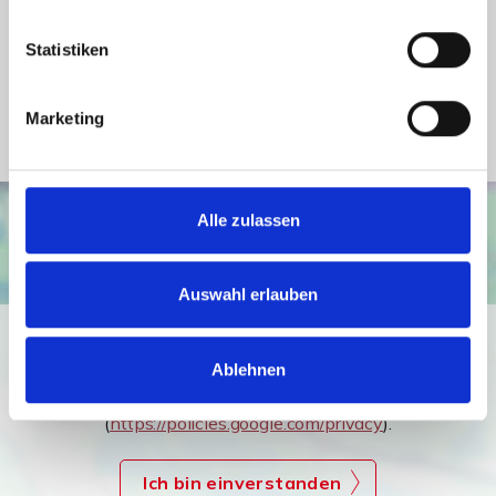
Energieausweis Gebäudeart
Wohngebäude
Statistiken
Heizung
Zentralheizung
Befeuerung
Gas
Marketing
Alle zulassen
Auswahl erlauben
Ich bin damit einverstanden, dass mir Karten von Google
angezeigt werden. Es gelten die
Ablehnen
Datenschutzbedingungen von Google
(
https://policies.google.com/privacy
).
Ich bin einverstanden