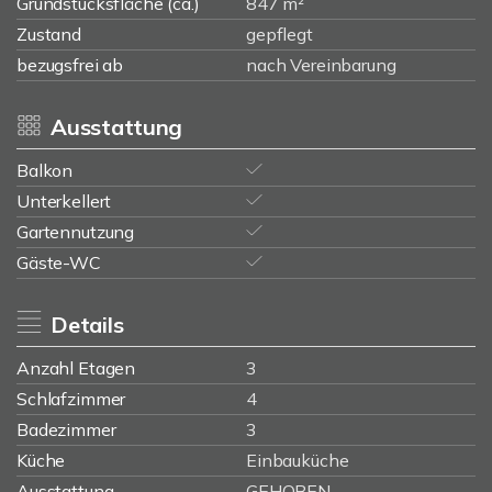
Grundstücksfläche (ca.)
847 m²
Zustand
gepflegt
bezugsfrei ab
nach Vereinbarung
Ausstattung
Balkon
Unterkellert
Gartennutzung
Gäste-WC
Details
Anzahl Etagen
3
Schlafzimmer
4
Badezimmer
3
Küche
Einbauküche
Ausstattung
GEHOBEN