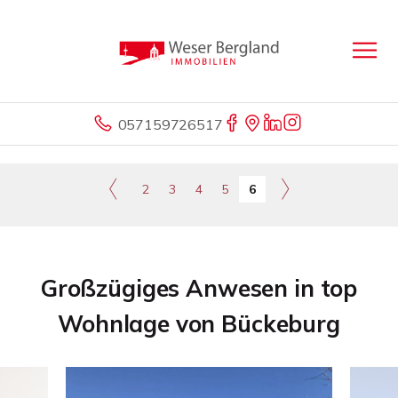
057159726517
2
3
4
5
6
Großzügiges Anwesen in top
Wohnlage von Bückeburg