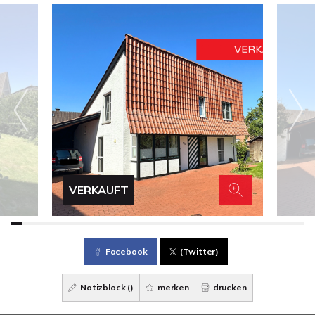
VERKAUFT
Facebook
(Twitter)
Notizblock (
)
merken
drucken