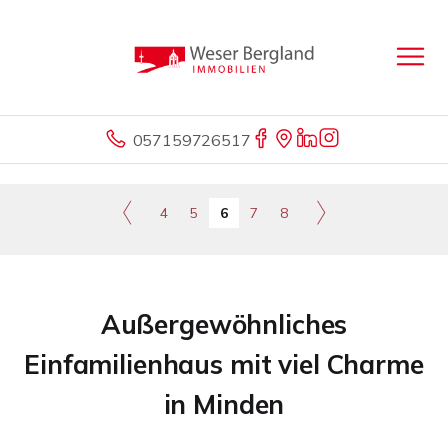
057159726517
4
5
6
7
8
Außergewöhnliches
Einfamilienhaus mit viel Charme
in Minden