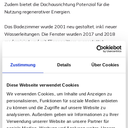
Zudem bietet die Dachausrichtung Potenzial für die
Nutzung regenerativer Energien.
Das Badezimmer wurde 2001 neu gestaltet, inkl. neuer
Wasserleitungen. Die Fenster wurden 2017 und 2018
modernisiert und mit Fliegengittern ausgestattet.
Dieses charmante Haus bietet viele
Gestaltungsmöglichkeiten und kann zu einem echten
Zustimmung
Details
Über Cookies
Schmuckstück entwickelt werden. Ein tolles Angebot für
alle, die ein besonderes Zuhause suchen!
Diese Webseite verwendet Cookies
Wir verwenden Cookies, um Inhalte und Anzeigen zu
Ansprechpartner
personalisieren, Funktionen für soziale Medien anbieten
zu können und die Zugriffe auf unsere Website zu
Sven Weihe
analysieren. Außerdem geben wir Informationen zu Ihrer
Telefon: 0571 597 265 17
Verwendung unserer Website an unsere Partner für
Telefax: 0571 870 490 05