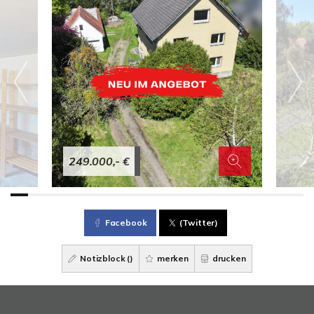
249.000,- €
Facebook
(Twitter)
Notizblock (
)
merken
drucken