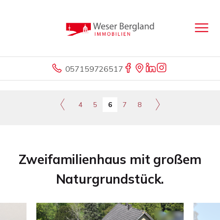
057159726517
4
5
6
7
8
Zweifamilienhaus mit großem
Naturgrundstück.