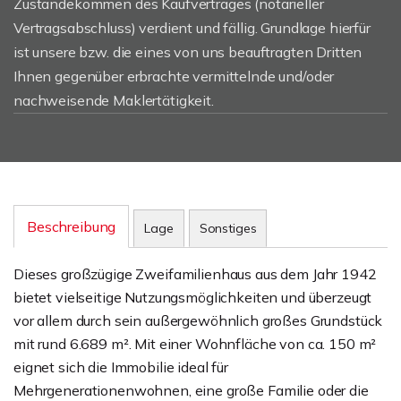
Zustandekommen des Kaufvertrages (notarieller
Vertragsabschluss) verdient und fällig. Grundlage hierfür
ist unsere bzw. die eines von uns beauftragten Dritten
Ihnen gegenüber erbrachte vermittelnde und/oder
nachweisende Maklertätigkeit.
Beschreibung
Lage
Sonstiges
Dieses großzügige Zweifamilienhaus aus dem Jahr 1942
bietet vielseitige Nutzungsmöglichkeiten und überzeugt
vor allem durch sein außergewöhnlich großes Grundstück
mit rund 6.689 m². Mit einer Wohnfläche von ca. 150 m²
eignet sich die Immobilie ideal für
Mehrgenerationenwohnen, eine große Familie oder die