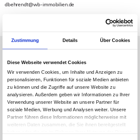
dbehrendt@wb-immobilien.de
Zustimmung
Details
Über Cookies
Energieausweis (Bedarfsausweis)
Diese Webseite verwendet Cookies
Wir verwenden Cookies, um Inhalte und Anzeigen zu
personalisieren, Funktionen für soziale Medien anbieten
zu können und die Zugriffe auf unsere Website zu
analysieren. Außerdem geben wir Informationen zu Ihrer
275,40 kWh / (m²*a)
Verwendung unserer Website an unsere Partner für
Endenergiebedarf
soziale Medien, Werbung und Analysen weiter. Unsere
Partner führen diese Informationen möglicherweise mit
weiteren Daten zusammen, die Sie ihnen bereitgestellt
haben oder die sie im Rahmen Ihrer Nutzung der Dienste
Weitere Informationen
gesammelt haben.