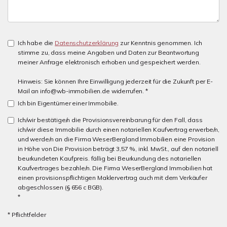
Ich habe die
Datenschutzerklärung
zur Kenntnis genommen. Ich
stimme zu, dass meine Angaben und Daten zur Beantwortung
meiner Anfrage elektronisch erhoben und gespeichert werden.
Hinweis: Sie können Ihre Einwilligung jederzeit für die Zukunft per E-
Mail an info@wb-immobilien.de widerrufen. *
Ich bin Eigentümer einer Immobilie.
Ich/wir bestätige/n die Provisionsvereinbarung für den Fall, dass
ich/wir diese Immobilie durch einen notariellen Kaufvertrag erwerbe/n,
und werde/n an die Firma WeserBergland Immobilien eine Provision
in Höhe von Die Provision beträgt 3,57 %, inkl. MwSt., auf den notariell
beurkundeten Kaufpreis. fällig bei Beurkundung des notariellen
Kaufvertrages bezahle/n. Die Firma WeserBergland Immobilien hat
einen provisionspflichtigen Maklervertrag auch mit dem Verkäufer
abgeschlossen (§ 656 c BGB).
*
* Pflichtfelder