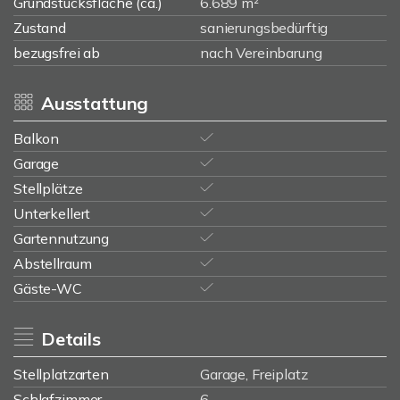
Grundstücksfläche (ca.)
6.689 m²
Zustand
sanierungsbedürftig
bezugsfrei ab
nach Vereinbarung
Ausstattung
Balkon
Garage
Stellplätze
Unterkellert
Gartennutzung
Abstellraum
Gäste-WC
Details
Stellplatzarten
Garage, Freiplatz
Schlafzimmer
6