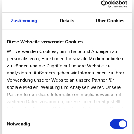
direkt auf dem Grundstück.
Auch technisch wurden bereits verschiedene
Modernisierungen vorgenommen. Im Zuge des Anbaus
Zustimmung
Details
Über Cookies
erfolgten umfang-reiche Erneuerungen. Die Fenster im
Erdgeschoss wurden - mit Ausnahme des Anbaus - im
Jahr 2020 ausgetauscht. Das Haus verfügt überwiegend
Diese Webseite verwendet Cookies
über Rollläden; lediglich die Dachflächenfenster sind
Wir verwenden Cookies, um Inhalte und Anzeigen zu
hiervon ausgenommen. Die Ölzentralheizung aus dem
personalisieren, Funktionen für soziale Medien anbieten
Jahr 2004 sorgt zuverlässig für die Wärmeversorgung. Ein
zu können und die Zugriffe auf unsere Website zu
vorhandener Glasfaseranschluss bietet beste
analysieren. Außerdem geben wir Informationen zu Ihrer
Voraussetzungen für Homeoffice, Streaming und
Verwendung unserer Website an unsere Partner für
schnelles Internet.
soziale Medien, Werbung und Analysen weiter. Unsere
Partner führen diese Informationen möglicherweise mit
weiteren Daten zusammen, die Sie ihnen bereitgestellt
Die Immobilie wurde über viele Jahre hinweg sorgfältig
haben oder die sie im Rahmen Ihrer Nutzung der Dienste
gepflegt und präsentiert sich in einem insgesamt sehr
gesammelt haben.
Einwilligungsauswahl
ordentlichen Zustand. Sie ist derzeit noch bewohnt, kann
Notwendig
jedoch kurzfristig freigestellt und an die neuen Eigentümer