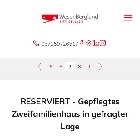
057159726517
5
6
7
8
9
RESERVIERT - Gepflegtes
Zweifamilienhaus in gefragter
Lage