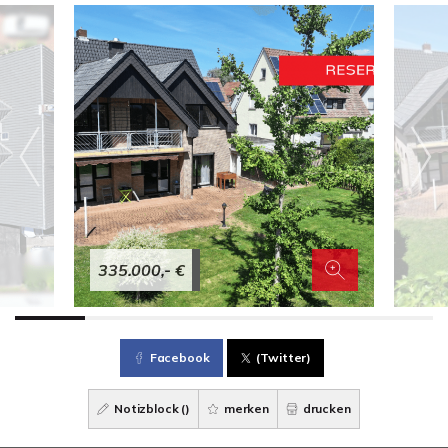
335.000,- €
Facebook
(Twitter)
Notizblock (
)
merken
drucken