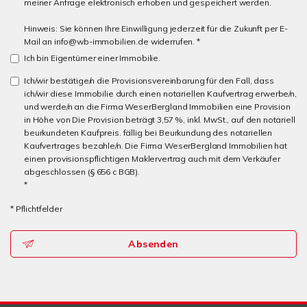
meiner Anfrage elektronisch erhoben und gespeichert werden.
Hinweis: Sie können Ihre Einwilligung jederzeit für die Zukunft per E-
Mail an info@wb-immobilien.de widerrufen. *
Ich bin Eigentümer einer Immobilie.
Ich/wir bestätige/n die Provisionsvereinbarung für den Fall, dass
ich/wir diese Immobilie durch einen notariellen Kaufvertrag erwerbe/n,
und werde/n an die Firma WeserBergland Immobilien eine Provision
in Höhe von Die Provision beträgt 3,57 %, inkl. MwSt., auf den notariell
beurkundeten Kaufpreis. fällig bei Beurkundung des notariellen
Kaufvertrages bezahle/n. Die Firma WeserBergland Immobilien hat
einen provisionspflichtigen Maklervertrag auch mit dem Verkäufer
abgeschlossen (§ 656 c BGB).
*
* Pflichtfelder
Absenden