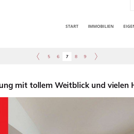
START
IMMOBILIEN
EIGE
5
6
7
8
9
 mit tollem Weitblick und vielen H