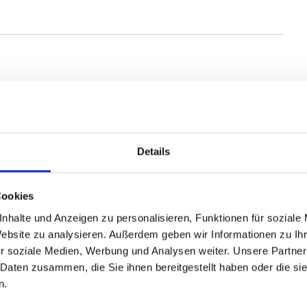
den passenden Käufer finden können.
r den Verkauf Ihrer Immobilie nachdenken, melden Sie
en Marktwert Ihrer Immobilie und beraten Sie hinsichtlich
Details
Cookies
nhalte und Anzeigen zu personalisieren, Funktionen für soziale
Website zu analysieren. Außerdem geben wir Informationen zu I
r soziale Medien, Werbung und Analysen weiter. Unsere Partner
 Daten zusammen, die Sie ihnen bereitgestellt haben oder die s
n.