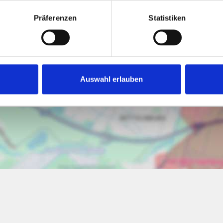
Präferenzen
Statistiken
Ich bin damit einverstanden, dass mir Karten von Google
angezeigt werden. Es gelten die Datenschutzbedingungen
von Google (
https://policies.google.com/privacy
).
Auswahl erlauben
Ich bin einverstanden