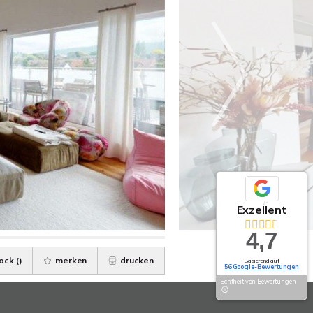
Exzellent
4,7
ock (
)
merken
drucken
Basierend auf
56 Google-Bewertungen
Echtheit von Bewertungen