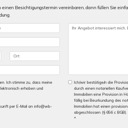
einen Besichtigungstermin vereinbaren, dann füllen Sie einfa
dung.
n. Ich stimme zu, dass meine
Ich/wir bestätige/n die Provisi
lektronisch erhoben und
durch einen notariellen Kaufv
Immobilien eine Provision in H
fällig bei Beurkundung des no
Zukunft per E-Mail an info@wb-
Immobilien hat einen provisio
abgeschlossen (§ 656 c BGB).
*