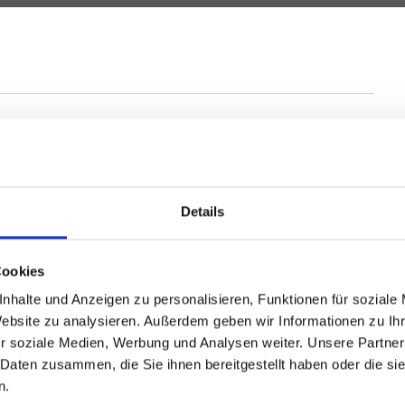
 Hille - Oberlübbe haben wir bereits den passenden Käufer
eichbare Immobilien zum Kauf in Hille, Porta Westfalica
Details
uellen Marktwert Ihrer Immobilie.
Cookies
nhalte und Anzeigen zu personalisieren, Funktionen für soziale
amilienhaus oder Baugrundstück) verkaufen wollen, melden
Website zu analysieren. Außerdem geben wir Informationen zu I
r soziale Medien, Werbung und Analysen weiter. Unsere Partner
 Daten zusammen, die Sie ihnen bereitgestellt haben oder die s
n.