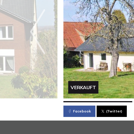
VERKAUFT
Facebook
(Twitter)