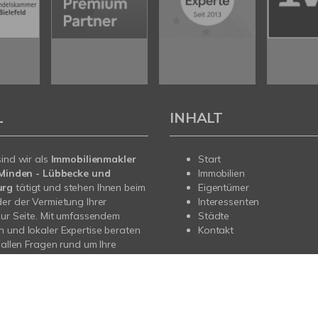
L
INHALT
sind wir als
Immobilienmakler
Start
n Minden - Lübbecke und
Immobilien
urg
tätigt und stehen Ihnen beim
Eigentümer
er der Vermietung Ihrer
Interessenten
zur Seite. Mit umfassendem
Städte
 und lokaler Expertise beraten
Kontakt
i allen Fragen rund um Ihre
Sprechen Sie uns an - wir sind
.
Impressum
AGB
Datenschutz
Sitemap
Vertrag widerrufen