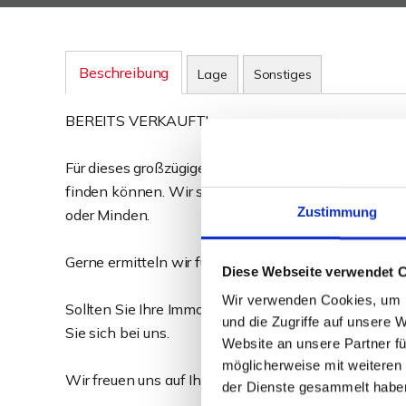
Beschreibung
Lage
Sonstiges
BEREITS VERKAUFT!
Für dieses großzügige Ein- bis Zweifamilienhaus in
finden können. Wir suchen für weitere Kunden vergl
Zustimmung
oder Minden.
Gerne ermitteln wir für Sie im ersten Schritt den akt
Diese Webseite verwendet 
Wir verwenden Cookies, um I
Sollten Sie Ihre Immobilie (Einfamilienhaus, Zweif
und die Zugriffe auf unsere 
Sie sich bei uns.
Website an unsere Partner fü
möglicherweise mit weiteren
Wir freuen uns auf Ihre Kontaktaufnahme!
der Dienste gesammelt habe