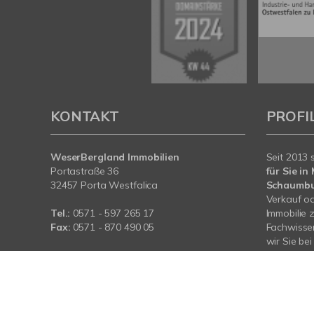
KONTAKT
PROFI
WeserBergland Immobilien
Seit 2013 
Portastraße 36
für Sie i
32457 Porta Westfalica
Schaumb
Verkauf od
Tel.:
0571 - 597 265 17
Immobilie 
Fax:
0571 - 870 490 05
Fachwissen
wir Sie be
E-Mail:
info@wb-immobilien.de
Immobilie.
Web:
www.wb-immobilien.de
für Sie da
© WeserBergland Immobilien
Powered by
Immonia GmbH