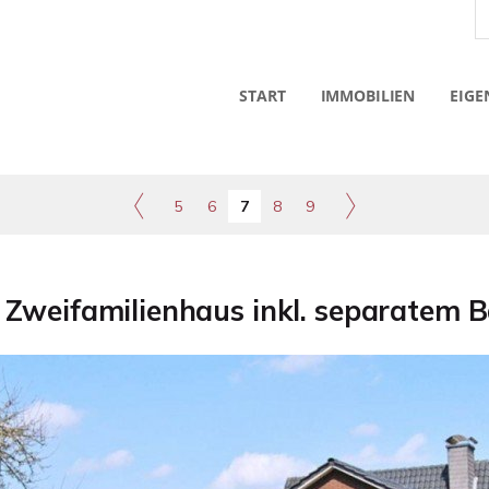
START
IMMOBILIEN
EIGE
5
6
7
8
9
 Zweifamilienhaus inkl. separatem 