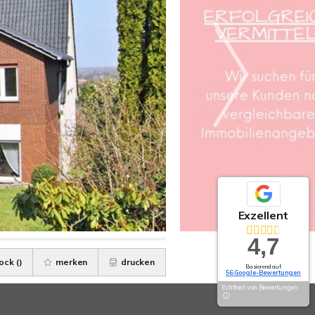
Exzellent
4,7
ock (
)
merken
drucken
Basierend auf
56 Google-Bewertungen
Echtheit von Bewertungen