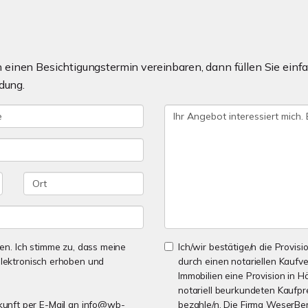
einen Besichtigungstermin vereinbaren, dann füllen Sie einfa
dung.
n. Ich stimme zu, dass meine
Ich/wir bestätige/n die Provisi
lektronisch erhoben und
durch einen notariellen Kaufv
Immobilien eine Provision in H
notariell beurkundeten Kaufpre
Zukunft per E-Mail an info@wb-
bezahle/n. Die Firma WeserBer