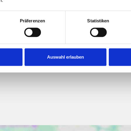
n.
175,40 kWh / (m²*a)
Präferenzen
Statistiken
Endenergiebedarf
Auswahl erlauben