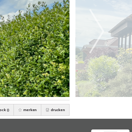
ock (
)
merken
drucken