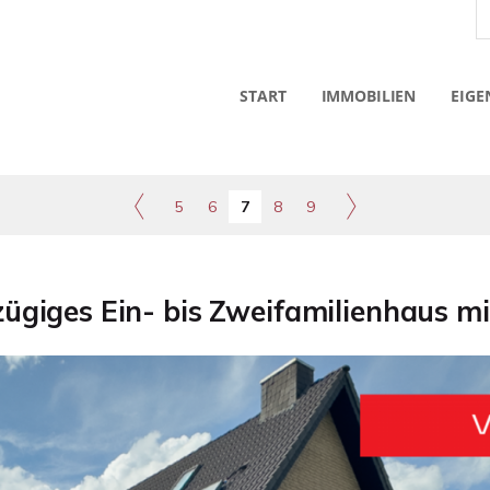
START
IMMOBILIEN
EIGE
5
6
7
8
9
ßzügiges Ein- bis Zweifamilienhaus 