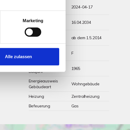
Energieausweis
2024-04-17
Ausstelldatum
Energieausweis
Marketing
16.04.2034
gültig bis
Energieausweis
ab dem 1.5.2014
Jahrgang
Energieausweis
F
Werteklasse
Alle zulassen
Energieausweis
1965
Baujahr
Energieausweis
Wohngebäude
Gebäudeart
Heizung
Zentralheizung
Befeuerung
Gas