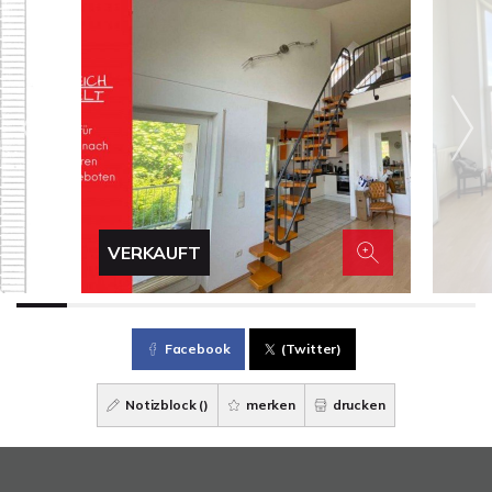
VERKAUFT
Facebook
(Twitter)
Notizblock (
)
merken
drucken