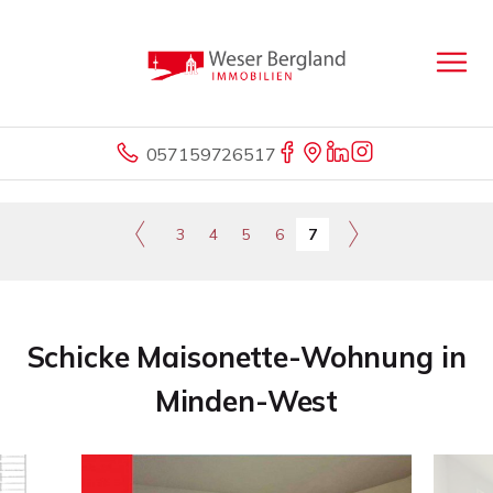
057159726517
3
4
5
6
7
Schicke Maisonette-Wohnung in
Minden-West