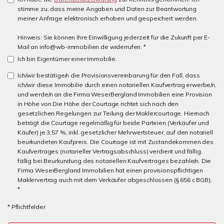
stimme zu, dass meine Angaben und Daten zur Beantwortung
meiner Anfrage elektronisch erhoben und gespeichert werden.
Hinweis: Sie können Ihre Einwilligung jederzeit für die Zukunft per E-
Mail an info@wb-immobilien.de widerrufen. *
Ich bin Eigentümer einer Immobilie.
Ich/wir bestätige/n die Provisionsvereinbarung für den Fall, dass
ich/wir diese Immobilie durch einen notariellen Kaufvertrag erwerbe/n,
und werde/n an die Firma WeserBergland Immobilien eine Provision
in Höhe von Die Höhe der Courtage richtet sich nach den
gesetzlichen Regelungen zur Teilung der Maklercourtage. Hiernach
beträgt die Courtage regelmäßig für beide Parteien (Verkäufer und
Käufer) je 3,57 %, inkl. gesetzlicher Mehrwertsteuer, auf den notariell
beurkundeten Kaufpreis. Die Courtage ist mit Zustandekommen des
Kaufvertrages (notarieller Vertragsabschluss) verdient und fällig.
fällig bei Beurkundung des notariellen Kaufvertrages bezahle/n. Die
Firma WeserBergland Immobilien hat einen provisionspflichtigen
Maklervertrag auch mit dem Verkäufer abgeschlossen (§ 656 c BGB).
*
* Pflichtfelder