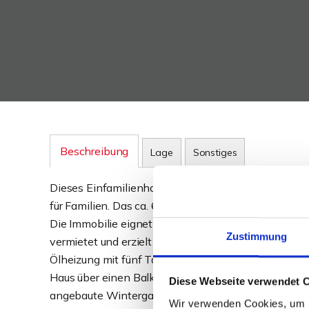
Beschreibung
Lage
Sonstiges
Dieses Einfamilienhaus aus den 1920er Jahren biet
für Familien. Das ca. 602 m² große Grundstück eröffne
Die Immobilie eignet sich sowohl für Eigennutzer als
Zustimmung
vermietet und erzielt derzeit eine monatliche Kaltmi
Ölheizung mit fünf Tanks à 1.000 Litern. Ein Glasfa
Haus über einen Balkon in Südlage. Im Jahr 2010 wu
Diese Webseite verwendet 
angebaute Wintergarten ist mit einem Kamin ausges
Wir verwenden Cookies, um I