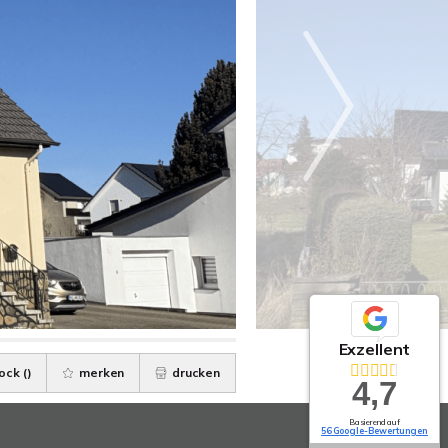
Exzellent
ock (
)
merken
drucken
4,7
Basierend auf
56 Google-Bewertungen