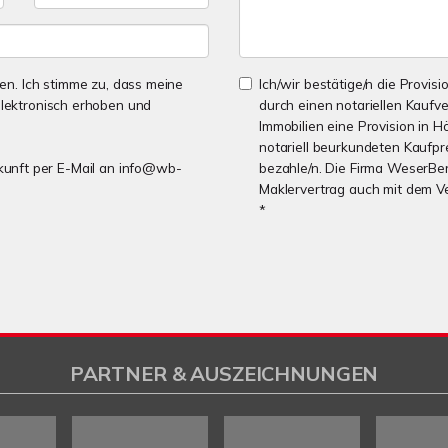
n. Ich stimme zu, dass meine
Ich/wir bestätige/n die Provisi
lektronisch erhoben und
durch einen notariellen Kaufv
Immobilien eine Provision in H
notariell beurkundeten Kaufpre
Zukunft per E-Mail an info@wb-
bezahle/n. Die Firma WeserBer
Maklervertrag auch mit dem V
*
PARTNER & AUSZEICHNUNGEN