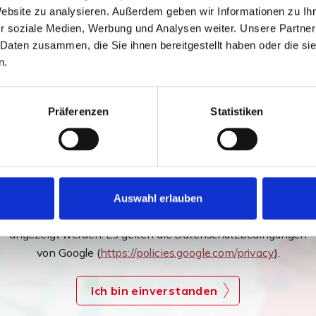
Website zu analysieren. Außerdem geben wir Informationen zu I
 Innenbilder veröffentlicht!
r soziale Medien, Werbung und Analysen weiter. Unsere Partner
 Daten zusammen, die Sie ihnen bereitgestellt haben oder die s
Exposé!
n.
Präferenzen
Statistiken
Auswahl erlauben
Ich bin damit einverstanden, dass mir Karten von Google
angezeigt werden. Es gelten die Datenschutzbedingungen
von Google (
https://policies.google.com/privacy
).
Ich bin einverstanden