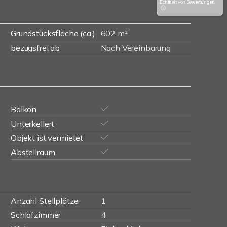
Echtheit von Bewertungen
Grundstücksfläche (ca.)
602 m²
bezugsfrei ab
Nach Vereinbarung
Balkon
Unterkellert
Objekt ist vermietet
Abstellraum
Anzahl Stellplätze
1
Schlafzimmer
4