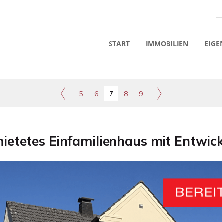
START
IMMOBILIEN
EIGE
5
6
7
8
9
mietetes Einfamilienhaus mit Entwick