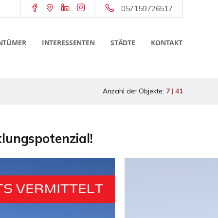
057159726517
NTÜMER
INTERESSENTEN
STÄDTE
KONTAKT
Anzahl der Objekte:
7 | 41
lungspotenzial!