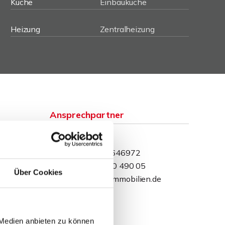
Küche
Einbauküche
Heizung
Zentralheizung
Ansprechpartner
David Behrendt
Telefon: 015234646972
Telefax: 0571 870 490 05
Über Cookies
dbehrendt@wb-immobilien.de
 Medien anbieten zu können