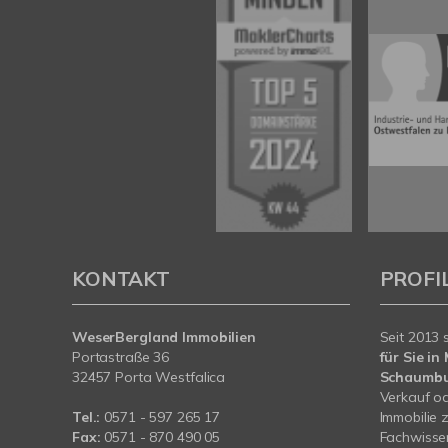
KONTAKT
PROFI
WeserBergland Immobilien
Seit 2013 
Portastraße 36
für Sie i
32457 Porta Westfalica
Schaumb
Verkauf od
Tel.:
0571 - 597 265 17
Immobilie 
Fax:
0571 - 870 490 05
Fachwissen