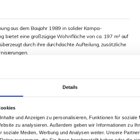
nung aus dem Baujahr 1989 in solider Kampa-
g bietet eine großzügige Wohnfläche von ca. 197 m² auf
berzeugt durch ihre durchdachte Aufteilung, zusätzliche
nisierungen.
 Jahr 2022. Ebenfalls im Jahr 2022 wurde eine
ne Photovoltaikanlage aus dem Jahr 2009 mit einer
Dreifach verglaste Holzfenster sowie ein Teilkeller mit
ergänzen die Ausstattung.
Details
Cookies
nhalte und Anzeigen zu personalisieren, Funktionen für soziale
Website zu analysieren. Außerdem geben wir Informationen zu I
r soziale Medien, Werbung und Analysen weiter. Unsere Partner
 Daten zusammen, die Sie ihnen bereitgestellt haben oder die s