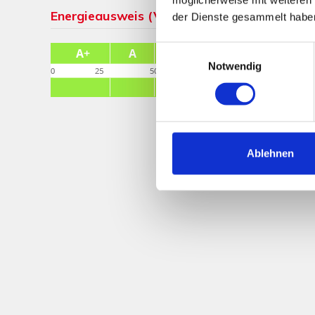
Energieausweis (Verbrauchsausweis)
der Dienste gesammelt habe
Einwilligungsauswahl
Notwendig
107,60 kWh / (m²
Energieverbrauchsken
Ablehnen