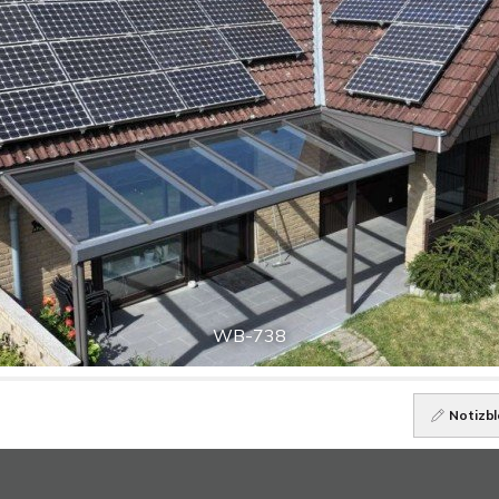
WB-738
Notizbl