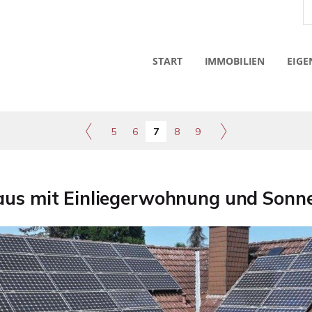
START
IMMOBILIEN
EIGE
5
6
7
8
9
aus mit Einliegerwohnung und Sonn