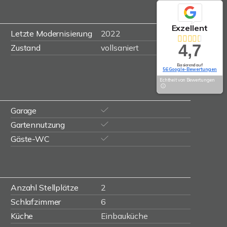
Exzellent
Letzte Modernisierung
2022
4,7
Zustand
vollsaniert
Basierend auf
56 Google-Bewertungen
Echtheit von Bewertungen
Garage
Gartennutzung
Gäste-WC
Anzahl Stellplätze
2
Schlafzimmer
6
Küche
Einbauküche