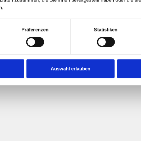
n.
Präferenzen
Statistiken
*a)
nwert
Auswahl erlauben