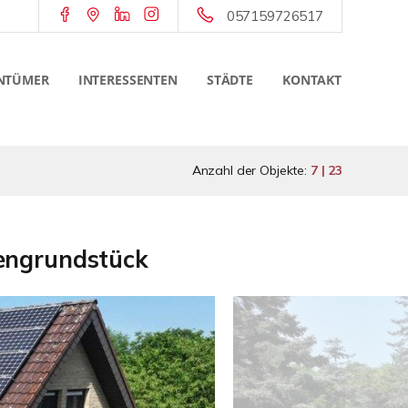
057159726517
NTÜMER
INTERESSENTEN
STÄDTE
KONTAKT
Anzahl der Objekte:
7 | 23
engrundstück