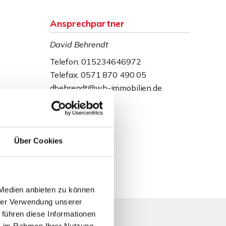
Ansprechpartner
David Behrendt
Telefon: 015234646972
Telefax: 0571 870 490 05
dbehrendt@wb-immobilien.de
Über Cookies
 Medien anbieten zu können
hrer Verwendung unserer
 führen diese Informationen
ie im Rahmen Ihrer Nutzung