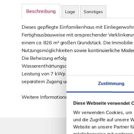
Beschreibung
Lage
Sonstiges
Dieses gepflegte Einfamilienhaus mit Einliegerwoh
Fertighausbauweise mit ansprechender Verklinkerun
einem ca. 826 m² großen Grundstück. Die Immobilie ü
Nutzungsmöglichkeiten sowie kontinuierliche Moder
Die Beheizung erfolgt über eine Gasheizung aus dem
Wasserenthärtungsanlage installiert. Die vorhande
Leistung von 7 kWp trägt zur Energiegewinnung bei. 
separatem Zugang und teilweise beheizten Räumen 
Zustimmung
Weitere Informationen im ausführlichen Exposé!
Diese Webseite verwendet 
Wir verwenden Cookies, um I
und die Zugriffe auf unsere 
Website an unsere Partner fü
möglicherweise mit weiteren