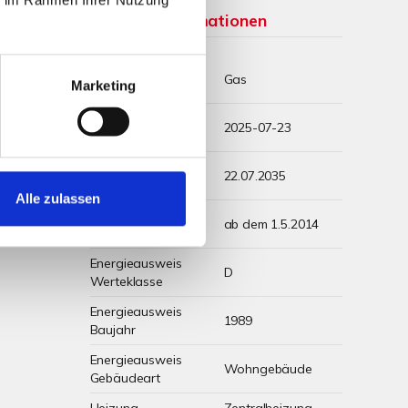
Weitere Informationen
Wesentlicher
Gas
Marketing
Energieträger
Energieausweis
2025-07-23
Ausstelldatum
Energieausweis
22.07.2035
gültig bis
Alle zulassen
Energieausweis
ab dem 1.5.2014
Jahrgang
Energieausweis
D
Werteklasse
Energieausweis
1989
Baujahr
Energieausweis
Wohngebäude
Gebäudeart