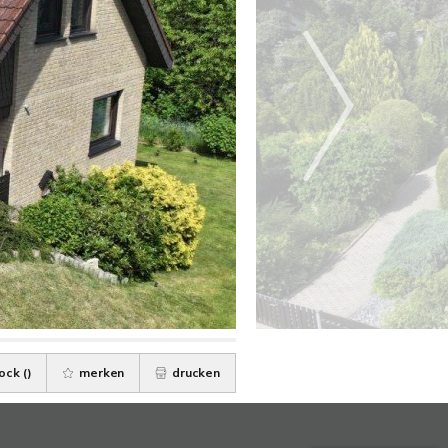
ock (
)
merken
drucken