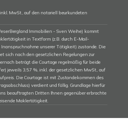
inkl. MwSt., auf den notariell beurkundeten
(WeserBergland Immobilien - Sven Weihe) kommt
lertätigkeit in Textform (z.B. durch E-Mail-
Inanspruchnahme unserer Tätigkeit) zustande. Die
tet sich nach den gesetzlichen Regelungen zur
iernach beträgt die Courtage regelmäßig für beide
r) jeweils 3,57 %, inkl. der gesetzlichen MwSt., auf
aufpreis. Die Courtage ist mit Zustandekommen des
ragsabschluss) verdient und fällig. Grundlage hierfür
 uns beauftragten Dritten Ihnen gegenüber erbrachte
isende Maklertätigkeit.