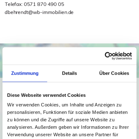
Telefax: 0571 870 490 05
dbehrendt@wb-immobilien.de
Zustimmung
Details
Über Cookies
Ich bin damit einverstanden, dass mir Karten von Google
angezeigt werden. Es gelten die
Diese Webseite verwendet Cookies
Datenschutzbedingungen von Google
Wir verwenden Cookies, um Inhalte und Anzeigen zu
(
https://policies.google.com/privacy
).
personalisieren, Funktionen für soziale Medien anbieten
zu können und die Zugriffe auf unsere Website zu
analysieren. Außerdem geben wir Informationen zu Ihrer
Ich bin einverstanden
Verwendung unserer Website an unsere Partner für