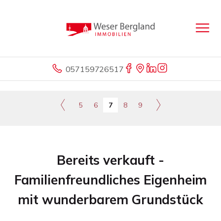
057159726517
5
6
7
8
9
Bereits verkauft -
Familienfreundliches Eigenheim
mit wunderbarem Grundstück