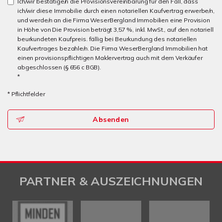
Ich/wir bestätige/n die Provisionsvereinbarung für den Fall, dass
ich/wir diese Immobilie durch einen notariellen Kaufvertrag erwerbe/n,
und werde/n an die Firma WeserBergland Immobilien eine Provision
in Höhe von Die Provision beträgt 3,57 %, inkl. MwSt., auf den notariell
beurkundeten Kaufpreis. fällig bei Beurkundung des notariellen
Kaufvertrages bezahle/n. Die Firma WeserBergland Immobilien hat
einen provisionspflichtigen Maklervertrag auch mit dem Verkäufer
abgeschlossen (§ 656 c BGB).
*
* Pflichtfelder
Absenden
PARTNER & AUSZEICHNUNGEN