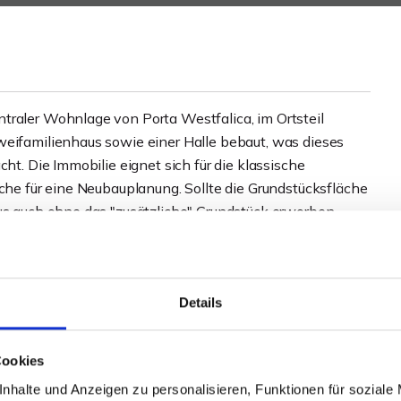
traler Wohnlage von Porta Westfalica, im Ortsteil
weifamilienhaus sowie einer Halle bebaut, was dieses
ht. Die Immobilie eignet sich für die klassische
äche für eine Neubauplanung. Sollte die Grundstücksfläche
aus auch ohne das "zusätzliche" Grundstück erworben
s, würde sich für den bebauten Teil eine Größe von rund
 bebaute Grundstück hätte eine Größe von rund 1.118 m².
954 sowie 1969-1972 wurde das Haus in großen Teilen
Details
baren Wohneinheiten über 200 m² Wohnfläche und ein
de Ausgangsbasis sorgt auch in Zukunft für ausreichend
r aktuellen Gebäudeaufteilung entfallen rund 114 m²
Cookies
f die Obergeschosswohnung. Beide Wohneinheiten
nhalte und Anzeigen zu personalisieren, Funktionen für soziale
rgt. Zudem verfügt die Immobilie über einen Teilkeller,