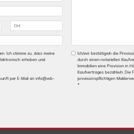
n. Ich stimme zu, dass meine
Ich/wir bestätige/n die Provisi
lektronisch erhoben und
durch einen notariellen Kaufv
Immobilien eine Provision in H
Kaufvertrages bezahle/n. Die 
Zukunft per E-Mail an info@wb-
provisionspflichtigen Maklerv
*