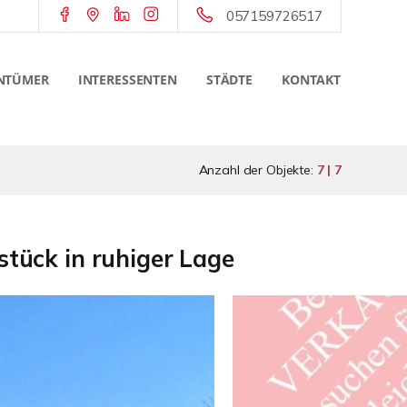
057159726517
NTÜMER
INTERESSENTEN
STÄDTE
KONTAKT
Anzahl der Objekte:
7 | 7
ück in ruhiger Lage