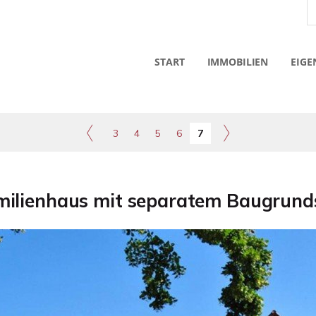
START
IMMOBILIEN
EIGE
3
4
5
6
7
ilienhaus mit separatem Baugrundst