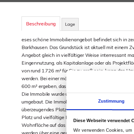
Beschreibung
Lage
eses schöne Immobilienangebot befindet sich in zen
Barkhausen. Das Grundstück ist aktuell mit einem Z
Angebot gleich in vielfältiger Weise interressant mac
Eingennutzung, als Kapitalanlage oder als Projektfl
von rund 1.726 m² für Sie zu groß sein, kann das H
werden. Bei einer möglichen Teilung des Grundstück
600 m² ergeben, das separate, aktuell mit der Halle
Die Immobile wurde ursprünglich 1906 errichtet. 1
Zustimmung
umgebaut. Die Immobilie bietet auf zwei separier
überzeugendes Platzangebot. Diese vielversprechen
Platz und vielfältige Nutzungsmöglichkeiten. Bei de
Diese Webseite verwendet 
Wohnfläche auf das Erdgeschoss und ca. 97 m² au
Wir verwenden Cookies, um I
werden über eine gemeinschaftliche Öl-Heizung verso