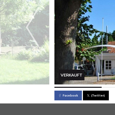
VERKAUFT
Facebook
(Twitter)