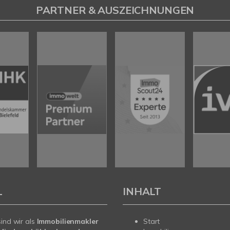
PARTNER & AUSZEICHNUNGEN
L
INHALT
sind wir als
Immobilienmakler
Start