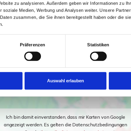
Website zu analysieren. Außerdem geben wir Informationen zu I
r soziale Medien, Werbung und Analysen weiter. Unsere Partner
lenbau ergänzt. Die Halle wird als Tischlerwerkstatt
 Daten zusammen, die Sie ihnen bereitgestellt haben oder die s
n.
tern genutzt. Die Obergeschosswohnung sowie die Hal-
 Immobilie wird im Zuge des Verkaufs freistellen
Präferenzen
Statistiken
"separaten" Grundstücksteils nichts im Wege.
Auswahl erlauben
Ich bin damit einverstanden, dass mir Karten von Google
angezeigt werden. Es gelten die Datenschutzbedingungen