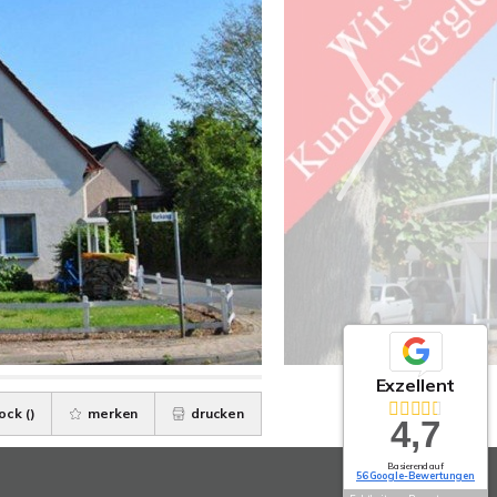
Exzellent
ock (
)
merken
drucken
4,7
Basierend auf
56 Google-Bewertungen