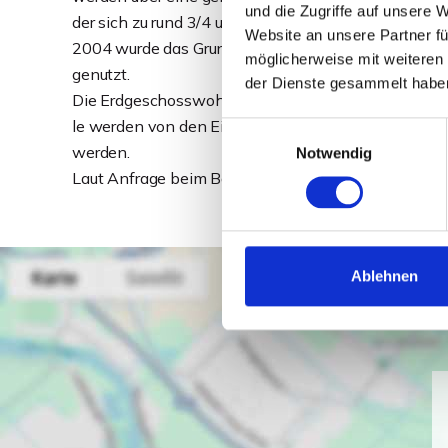
und die Zugriffe auf unsere 
der sich zu rund 3/4 unter dem Haus befindet.
Website an unsere Partner fü
2004 wurde das Grundstück um einen rund 150 m² Hal
möglicherweise mit weiteren
genutzt.
der Dienste gesammelt habe
Die Erdgeschosswohnung wird momentan familienin
le werden von den Eigentümern genutzt. Die gesamte
Einwilligungsauswahl
werden.
Notwendig
Laut Anfrage beim Bauamt, steht der Bebauung des 
Ablehnen