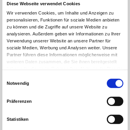
Diese Webseite verwendet Cookies
Wir verwenden Cookies, um Inhalte und Anzeigen zu
personalisieren, Funktionen für soziale Medien anbieten
Weitere Informationen
zu können und die Zugriffe auf unsere Website zu
analysieren. Außerdem geben wir Informationen zu Ihrer
Verwendung unserer Website an unsere Partner für
Wesentlicher Energieträger
Strom
soziale Medien, Werbung und Analysen weiter. Unsere
Energieausweis Ausstelldatum
2021-12-18
Partner führen diese Informationen möglicherweise mit
weiteren Daten zusammen, die Sie ihnen bereitgestellt
Energieausweis gültig bis
17.12.2031
haben oder die sie im Rahmen Ihrer Nutzung der Dienste
Energieausweis Jahrgang
ab dem 1.5.2014
gesammelt haben.
Einwilligungsauswahl
Energieausweis Werteklasse
B
Notwendig
Energieausweis Baujahr
2002
Energieausweis Gebäudeart
Wohngebäude
Präferenzen
Befeuerung
Elektro
Statistiken