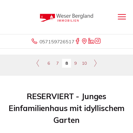
057159726517
6
7
8
9
10
RESERVIERT - Junges
Einfamilienhaus mit idyllischem
Garten