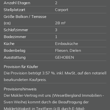
Anzahl Etagen
2
Stellplatzart
Carport
Größe Balkon / Terrasse
(ca.)
28 m²
Schlafzimmer
3
Badezimmer
1
Küche
Einbauküche
Bodenbelag
Fliesen, Dielen
Ausstattung
GEHOBEN
Provision für Käufer
Die Provision beträgt 3,57 %, inkl. MwSt., auf den notariell
beurkundeten Kaufpreis.
Provisionshinweis
Der Makler-Vertrag mit uns (WeserBergland Immobilien -
Sven Weihe) kommt durch die Beauftragung der
Maklertätigkeit in Textform (z.B. durch E-Mail-