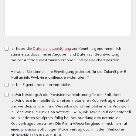
Ich habe die
Datenschutzerklärung
zur Kenntnis genommen. Ich
stimme zu, dass meine Angaben und Daten zur Beantwortung
meiner Anfrage elektronisch erhoben und gespeichert werden.
Hinweis: Sie können Ihre Einwilligung jederzeit für die Zukunft per E-
Mail an info@wb-immobilien.de widerrufen. *
Ich bin Eigentümer einer Immobilie.
Ich/wir bestätige/n die Provisionsvereinbarung für den Fall, dass
ich/wir diese Immobilie durch einen notariellen Kaufvertrag erwerbe/n,
und werde/n an die Firma WeserBergland Immobilien eine Provision
in Höhe von Die Provision beträgt 3,57 %, inkl. MwSt., auf den notariell
beurkundeten Kaufpreis. fällig bei Beurkundung des notariellen
Kaufvertrages bezahle/n. Die Firma WeserBergland Immobilien hat
einen provisionspflichtigen Maklervertrag auch mit dem Verkäufer
abgeschlossen (§ 656 c BGB).