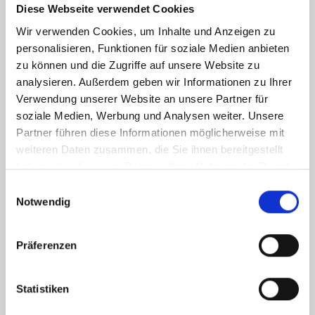
Diese Webseite verwendet Cookies
Wir verwenden Cookies, um Inhalte und Anzeigen zu
personalisieren, Funktionen für soziale Medien anbieten
Weitere Informationen
zu können und die Zugriffe auf unsere Website zu
analysieren. Außerdem geben wir Informationen zu Ihrer
Verwendung unserer Website an unsere Partner für
Wesentlicher Energieträger
Strom
soziale Medien, Werbung und Analysen weiter. Unsere
Energieausweis Ausstelldatum
2021-12-18
Partner führen diese Informationen möglicherweise mit
weiteren Daten zusammen, die Sie ihnen bereitgestellt
Energieausweis gültig bis
17.12.2031
haben oder die sie im Rahmen Ihrer Nutzung der Dienste
Energieausweis Jahrgang
ab dem 1.5.2014
gesammelt haben.
Einwilligungsauswahl
Energieausweis Werteklasse
B
Notwendig
Energieausweis Baujahr
2002
Energieausweis Gebäudeart
Wohngebäude
Präferenzen
Befeuerung
Elektro
Statistiken