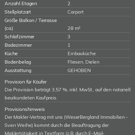
Anzahl Etagen
2
Stellplatzart
Carport
Größe Balkon / Terrasse
(ca.)
28 m²
Schlafzimmer
3
Badezimmer
1
Küche
Einbauküche
Bodenbelag
Fliesen, Dielen
Ausstattung
GEHOBEN
Provision für Käufer
Die Provision beträgt 3,57 %, inkl. MwSt., auf den notariell
beurkundeten Kaufpreis.
Provisionshinweis
Der Makler-Vertrag mit uns (WeserBergland Immobilien -
Sven Weihe) kommt durch die Beauftragung der
Maklertätigkeit in Textform (z.B. durch E-Mail-