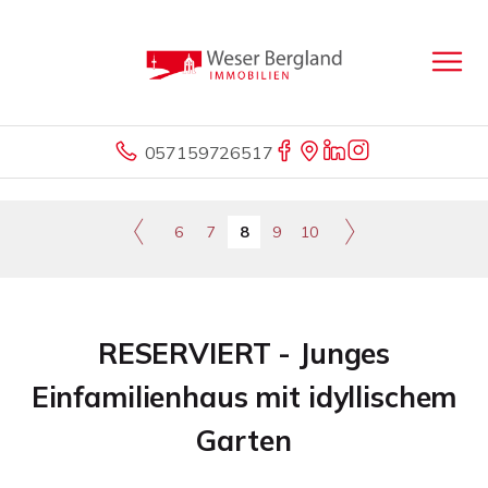
057159726517
6
7
8
9
10
RESERVIERT - Junges
Einfamilienhaus mit idyllischem
Garten