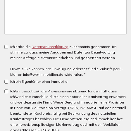
Ich habe die
Datenschutzerklärung
zur Kenntnis genommen. Ich
stimme zu, dass meine Angaben und Daten zur Beantwortung
meiner Anfrage elektronisch erhoben und gespeichert werden.
Hinweis: Sie können Ihre Einwilligung jederzeit für die Zukunft per E-
Mail an info@wb-immobilien.de widerrufen. *
Ich bin Eigentümer einer Immobilie.
Ich/wir bestätige/n die Provisionsvereinbarung für den Fall, dass
ich/wir diese Immobilie durch einen notariellen Kaufvertrag erwerbe/n,
und werde/n an die Firma WeserBergland Immobilien eine Provision
in Höhe von Die Provision beträgt 3,57 %, inkl. MwSt., auf den notariell
beurkundeten Kaufpreis. fällig bei Beurkundung des notariellen
Kaufvertrages bezahle/n. Die Firma WeserBergland Immobilien hat
einen provisionspflichtigen Maklervertrag auch mit dem Verkäufer
abgeschlossen (§ 656 c BGB).