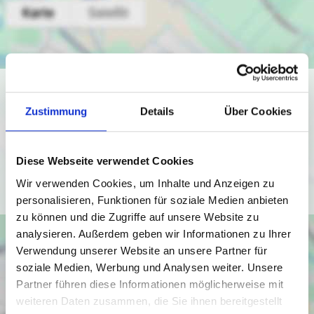
Ich bin damit einverstanden, dass mir Karten von Google
angezeigt werden. Es gelten die
Zustimmung
Details
Über Cookies
Datenschutzbedingungen von Google
(
https://policies.google.com/privacy
).
Diese Webseite verwendet Cookies
Ich bin einverstanden
Wir verwenden Cookies, um Inhalte und Anzeigen zu
personalisieren, Funktionen für soziale Medien anbieten
zu können und die Zugriffe auf unsere Website zu
analysieren. Außerdem geben wir Informationen zu Ihrer
Verwendung unserer Website an unsere Partner für
soziale Medien, Werbung und Analysen weiter. Unsere
Partner führen diese Informationen möglicherweise mit
weiteren Daten zusammen, die Sie ihnen bereitgestellt