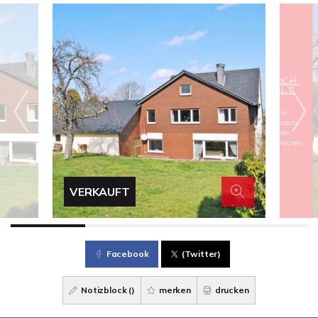
VERKAUFT
Facebook
(Twitter)
Notizblock (
)
merken
drucken