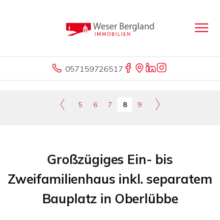
057159726517
5
6
7
8
9
Großzügiges Ein- bis
Zweifamilienhaus inkl. separatem
Bauplatz in Oberlübbe