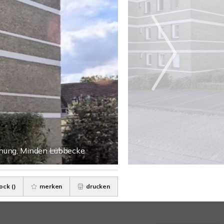
ohung, Minden Lübbecke
ock (
)
merken
drucken