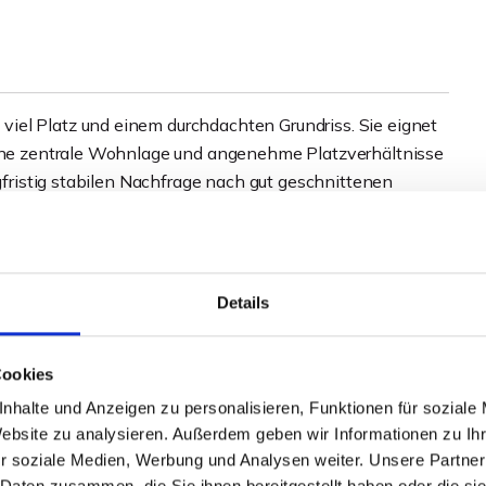
iel Platz und einem durchdachten Grundriss. Sie eignet
 eine zentrale Wohnlage und angenehme Platzverhältnisse
ngfristig stabilen Nachfrage nach gut geschnittenen
n möchten.
98 m² und bietet vier Zimmer, eine separate Küche, zwei
nbad mit Doppelwaschtisch) sowie eine Loggia, die
Details
ufteilung ermöglicht sowohl Familien als auch Paaren mit
flexible Nutzung. Die Ausstattung präsentiert sich in
Cookies
 solide Basis für individuelle Modernisierungs- oder
nhalte und Anzeigen zu personalisieren, Funktionen für soziale
Website zu analysieren. Außerdem geben wir Informationen zu I
r soziale Medien, Werbung und Analysen weiter. Unsere Partner
teht ein gemeinschaftlicher Trockenkeller zur Verfügung.
 Daten zusammen, die Sie ihnen bereitgestellt haben oder die s