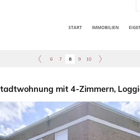
START
IMMOBILIEN
EIGE
6
7
8
9
10
Stadtwohnung mit 4-Zimmern, Loggi