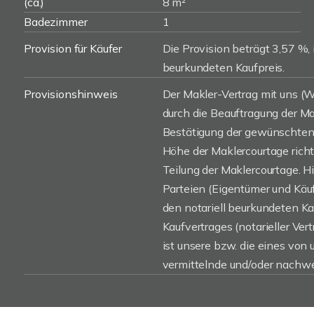
(ca.)
8 m²
Badezimmer
1
Provision für Käufer
Die Provision beträgt 3,57 %, 
beurkundeten Kaufpreis.
Provisionshinweis
Der Makler-Vertrag mit uns 
durch die Beauftragung der Mak
Bestätigung der gewünschten 
Höhe der Maklercourtage rich
Teilung der Maklercourtage. H
Parteien (Eigentümer und Käufe
den notariell beurkundeten K
Kaufvertrages (notarieller Vert
ist unsere bzw. die eines von
vermittelnde und/oder nachwe