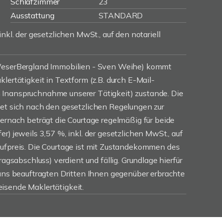
Schlafzimmer
23
Ausstattung
STANDARD
inkl. der gesetzlichen MwSt., auf den notariell
(WeserBergland Immobilien - Sven Weihe) kommt
lertätigkeit in Textform (z.B. durch E-Mail-
Inanspruchnahme unserer Tätigkeit) zustande. Die
tet sich nach den gesetzlichen Regelungen zur
iernach beträgt die Courtage regelmäßig für beide
r) jeweils 3,57 %, inkl. der gesetzlichen MwSt., auf
aufpreis. Die Courtage ist mit Zustandekommen des
ragsabschluss) verdient und fällig. Grundlage hierfür
 uns beauftragten Dritten Ihnen gegenüber erbrachte
isende Maklertätigkeit.