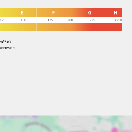
(m²*a)
kennwert