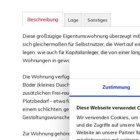
Beschreibung
Lage
Sonstiges
Diese großzügige Eigentumswohnung überzeugt mit v
sich gleichermaßen für Selbstnutzer, die Wert auf
legen, wie auch für Kapitalanleger, die von einer la
Wohnungen in gewachsenen Wohnlagen profitiere
Die Wohnung verfügt über eine Wohnfläche von ca. 
Bäder (kleines Duschbad mit WC + größeres Wanne
Zustimmung
zusätzlichen Frei-raum im Alltag schafft. Die Rauma
Platzbedarf - etwa für Homeoffice oder Gäste - eine 
Diese Webseite verwendet 
einem schlichten, gepflegten Zustand und bietet eine
Gestaltungswünsche.
Wir verwenden Cookies, um I
und die Zugriffe auf unsere 
Website an unsere Partner fü
Zur Wohnung gehören zwei Kellerräume, zusätzlich s
möglicherweise mit weiteren