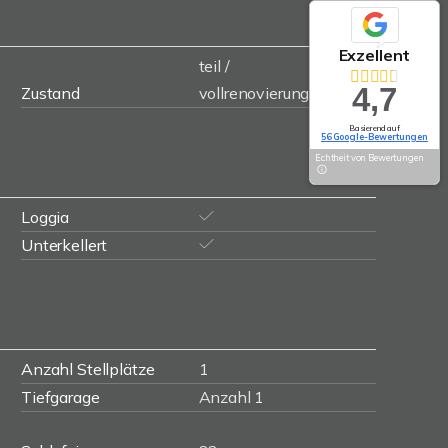
Exzellent
teil /
4,7
Zustand
vollrenovierungsbedürftig
Basierend auf
56 Google-Bewertungen
Echtheit von Bewertungen
Loggia
Unterkellert
Anzahl Stellplätze
1
Tiefgarage
Anzahl 1