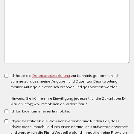
Ich habe die
Datenschutzerklärung
zur Kenntnis genommen. Ich
stimme zu, dass meine Angaben und Daten zur Beantwortung
meiner Anfrage elektronisch erhoben und gespeichert werden.
Hinweis: Sie können Ihre Einwilligung jederzeit für die Zukunft per E-
Mail an info@wb-immobilien.de widerrufen. *
Ich bin Eigentümer einer Immobilie.
Ich/wir bestätige/n die Provisionsvereinbarung für den Fall, dass
ich/wir diese Immobilie durch einen notariellen Kaufvertrag erwerbe/n,
und werde/n an die Firma WeserBergland Immobilien eine Provision