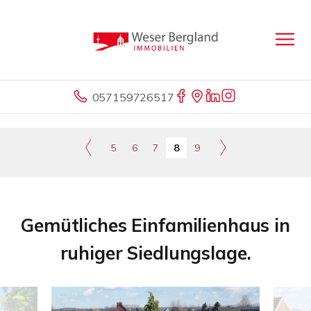
057159726517
5
6
7
8
9
Gemütliches Einfamilienhaus in
ruhiger Siedlungslage.