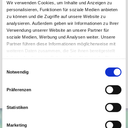
alle, die Raum zur Entfaltung suchen.
Wir verwenden Cookies, um Inhalte und Anzeigen zu
personalisieren, Funktionen für soziale Medien anbieten
Weitere Informationen, Bilder und Grundrisse finden Sie
zu können und die Zugriffe auf unsere Website zu
analysieren. Außerdem geben wir Informationen zu Ihrer
im ausführlichen Exposé!
Verwendung unserer Website an unsere Partner für
soziale Medien, Werbung und Analysen weiter. Unsere
Ansprechpartner
Partner führen diese Informationen möglicherweise mit
weiteren Daten zusammen, die Sie ihnen bereitgestellt
David Behrendt
haben oder die sie im Rahmen Ihrer Nutzung der Dienste
Telefon: 015234646972
gesammelt haben.
Einwilligungsauswahl
Telefax: 0571 870 490 05
Notwendig
dbehrendt@wb-immobilien.de
Präferenzen
Statistiken
Marketing