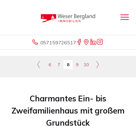
057159726517
6
7
8
9
10
Charmantes Ein- bis
Zweifamilienhaus mit großem
Grundstück