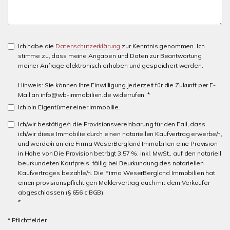
Ich habe die
Datenschutzerklärung
zur Kenntnis genommen. Ich
stimme zu, dass meine Angaben und Daten zur Beantwortung
meiner Anfrage elektronisch erhoben und gespeichert werden.
Hinweis: Sie können Ihre Einwilligung jederzeit für die Zukunft per E-
Mail an info@wb-immobilien.de widerrufen. *
Ich bin Eigentümer einer Immobilie.
Ich/wir bestätige/n die Provisionsvereinbarung für den Fall, dass
ich/wir diese Immobilie durch einen notariellen Kaufvertrag erwerbe/n,
und werde/n an die Firma WeserBergland Immobilien eine Provision
in Höhe von Die Provision beträgt 3,57 %, inkl. MwSt., auf den notariell
beurkundeten Kaufpreis. fällig bei Beurkundung des notariellen
Kaufvertrages bezahle/n. Die Firma WeserBergland Immobilien hat
einen provisionspflichtigen Maklervertrag auch mit dem Verkäufer
abgeschlossen (§ 656 c BGB).
*
* Pflichtfelder