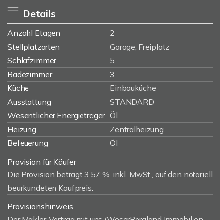
Details
Anzahl Etagen
2
Stellplatzarten
Garage, Freiplatz
Schlafzimmer
5
Badezimmer
3
Küche
Einbauküche
Ausstattung
STANDARD
Wesentlicher Energieträger
Öl
Heizung
Zentralheizung
Befeuerung
Öl
Provision für Käufer
Die Provision beträgt 3,57 %, inkl. MwSt., auf den notariell
beurkundeten Kaufpreis.
Provisionshinweis
Der Makler-Vertrag mit uns (WeserBergland Immobilien -