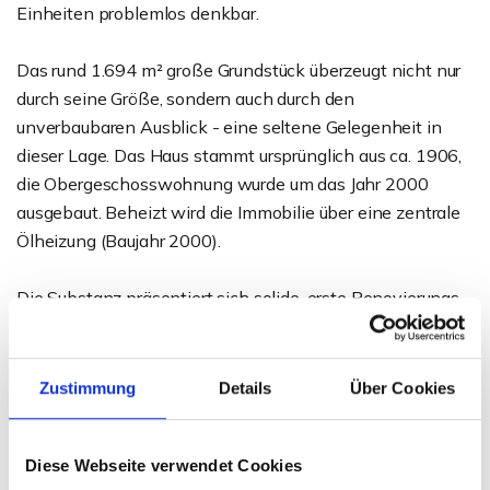
Einheiten problemlos denkbar.
Das rund 1.694 m² große Grundstück überzeugt nicht nur
durch seine Größe, sondern auch durch den
unverbaubaren Ausblick - eine seltene Gelegenheit in
dieser Lage. Das Haus stammt ursprünglich aus ca. 1906,
die Obergeschosswohnung wurde um das Jahr 2000
ausgebaut. Beheizt wird die Immobilie über eine zentrale
Ölheizung (Baujahr 2000).
Die Substanz präsentiert sich solide, erste Renovierungs-
und Modernisierungsmaßnahmen wurden bereits
durchgeführt. Auch energetisch ist die Gebäudehülle mit
Klinkerfassade und erneuerten Fenstern in einem
Zustimmung
Details
Über Cookies
ordentlichen Zustand.
Diese Webseite verwendet Cookies
Ein Haus mit Charakter, Platz und Perspektive - ideal für