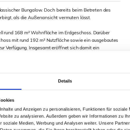
klassischer Bungalow. Doch bereits beim Betreten des
erbirgt, als die Außenansicht vermuten lässt.
iell rund 168 m² Wohnfläche im Erdgeschoss. Darüber
choss mit rund 192 m² Nutzfläche sowie ein ausgebautes
r Verfügung. Insgesamt eröffnet sich damit ein
nur selten zu finden ist.
eichen nicht mehr den heutigen modernen
esignerhaus sucht, wird hier investieren müssen. Wer
Details
utzungsmöglichkeiten und einer soliden Grundlage zur
Cookies
nhalte und Anzeigen zu personalisieren, Funktionen für soziale
der Menschen mit hohem Platzbedarf werden die
Website zu analysieren. Außerdem geben wir Informationen zu I
ätzen wissen. Ob Hobbyräume, Homeoffice, Gästezimmer,
r soziale Medien, Werbung und Analysen weiter. Unsere Partner
 Daten zusammen, die Sie ihnen bereitgestellt haben oder die s