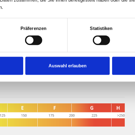
ichkeiten - hier findet nahezu jede Idee ihren Platz.
n.
Grundstück mit rund 1.722 m² Fläche, mehreren
ie umliegende Landschaft. Die ruhige Lage in einer wenig
Präferenzen
Statistiken
ehmes Wohnumfeld mit viel Privatsphäre.
rdern Sie noch heute unser aussagekräftiges Exposé an.
Auswahl erlauben