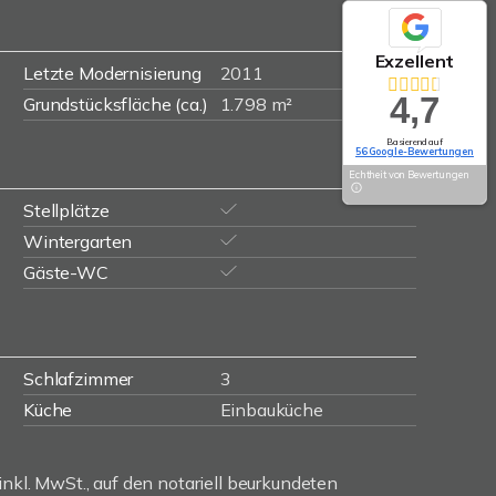
Exzellent
Letzte Modernisierung
2011
4,7
Grundstücksfläche (ca.)
1.798 m²
Basierend auf
56 Google-Bewertungen
Echtheit von Bewertungen
Stellplätze
Wintergarten
Gäste-WC
Schlafzimmer
3
Küche
Einbauküche
inkl. MwSt., auf den notariell beurkundeten