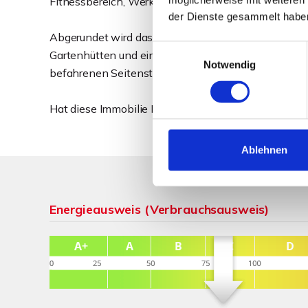
Fitnessbereich, Werkstatt oder großzügige Lagermögl
der Dienste gesammelt habe
Abgerundet wird das Angebot durch das großzügige 
Einwilligungsauswahl
Gartenhütten und einem herrlichen Weitblick über d
Notwendig
befahrenen Seitenstraße sorgt dabei für ein angen
Hat diese Immobilie Ihr Interesse geweckt? Dann fo
Ablehnen
Energieausweis (Verbrauchsausweis)