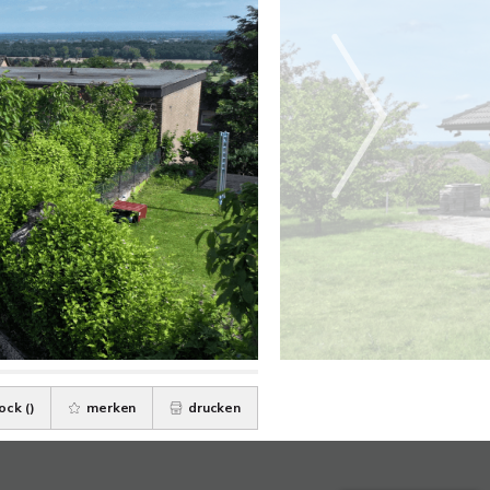
ock (
)
merken
drucken