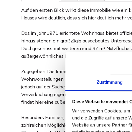
Auf den ersten Blick wirkt diese Immobilie wie ein 
Hauses wird deutlich, dass sich hier deutlich mehr v
Das im Jahr 1971 errichtete Wohnhaus bietet offiz
hinaus stehen ein großzügig ausgebautes Unterges
Dachgeschoss mit weiteren rund 97 m² Nutzfläche zu
außergewöhnliches Raumangebot, das in dieser Form 
Zugegeben: Die Immobilie entspricht in vielen Ber
Wohnvorstellungen. Wer ein sofort bezugsfertiges D
Zustimmung
jedoch auf der Suche nach viel Platz, zahlreichen N
Verwirklichung eigener Wohnideen ist,
Diese Webseite verwendet 
findet hier eine außergewöhnliche Gelegenheit.
Wir verwenden Cookies, um I
Besonders Familien, Mehrgenerationenhaushalte o
und die Zugriffe auf unsere 
zahlreichen Möglichkeiten dieser Immobilie zu sch
Website an unsere Partner fü
möglicherweise mit weiteren