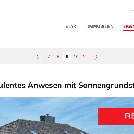
START
IMMOBILIEN
EIGE
7
8
9
10
11
lentes Anwesen mit Sonnengrundst