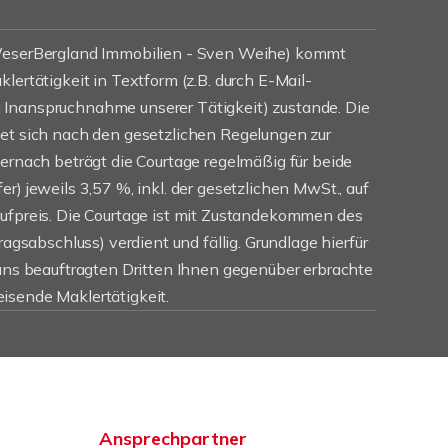
(WeserBergland Immobilien - Sven Weihe) kommt
lertätigkeit in Textform (z.B. durch E-Mail-
Inanspruchnahme unserer Tätigkeit) zustande. Die
tet sich nach den gesetzlichen Regelungen zur
iernach beträgt die Courtage regelmäßig für beide
r) jeweils 3,57 %, inkl. der gesetzlichen MwSt., auf
aufpreis. Die Courtage ist mit Zustandekommen des
ragsabschluss) verdient und fällig. Grundlage hierfür
 uns beauftragten Dritten Ihnen gegenüber erbrachte
isende Maklertätigkeit.
Ansprechpartner