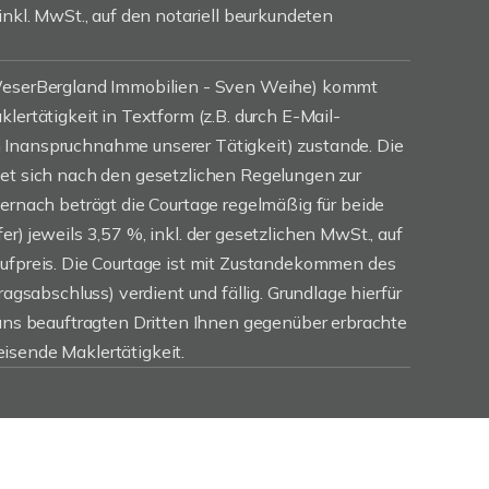
inkl. MwSt., auf den notariell beurkundeten
(WeserBergland Immobilien - Sven Weihe) kommt
lertätigkeit in Textform (z.B. durch E-Mail-
Inanspruchnahme unserer Tätigkeit) zustande. Die
tet sich nach den gesetzlichen Regelungen zur
iernach beträgt die Courtage regelmäßig für beide
r) jeweils 3,57 %, inkl. der gesetzlichen MwSt., auf
aufpreis. Die Courtage ist mit Zustandekommen des
ragsabschluss) verdient und fällig. Grundlage hierfür
 uns beauftragten Dritten Ihnen gegenüber erbrachte
isende Maklertätigkeit.