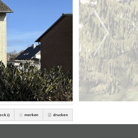
ock (
)
merken
drucken