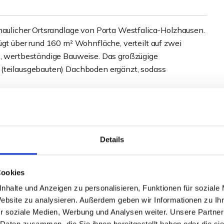
chaulicher Ortsrandlage von Porta Westfalica-Holzhausen.
ügt über rund 160 m² Wohnfläche, verteilt auf zwei
e, wertbeständige Bauweise. Das großzügige
 (teilausgebauten) Dachboden ergänzt, sodass
sbereich das Herzstück des Hauses. Große
freundliche Atmosphäre und ermöglichen den direkten
tenbereich. Ein Kamin (derzeit nicht in Betrieb) verleiht
Details
en behaglichen Charakter. Über den separaten
werden) haben Sie Zugang in den rückwärtigen Garten.
Cookies
Treppenhaus sowie der geräumige Eingangsbereich mit
uf dieser Ebene ab.
nhalte und Anzeigen zu personalisieren, Funktionen für soziale
Website zu analysieren. Außerdem geben wir Informationen zu I
o bereit. Alle Schlafzimmer bieten einen tollen Ausblick
r soziale Medien, Werbung und Analysen weiter. Unsere Partner
 Daten zusammen, die Sie ihnen bereitgestellt haben oder die s