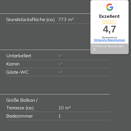
Exzellent
Grundstücksfläche (ca.)
773 m²
4,7
Basierend auf
56 Google-Bewertungen
Echtheit von Bewertungen
Unterkellert
Kamin
Gäste-WC
Größe Balkon /
Terrasse (ca.)
10 m²
Badezimmer
1