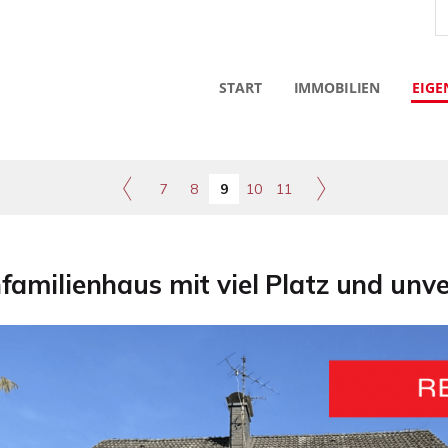
START
IMMOBILIEN
EIGE
7
8
9
10
11
familienhaus mit viel Platz und unv