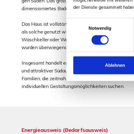
gen Süden. Das großzügige Elternschlafzimmer verf
der Dienste gesammelt habe
dimensioniertes Badezimmer komplettiert diese Eta
Einwilligungsauswahl
Das Haus ist vollständig unterkellert und bietet ne
Notwendig
als solche genutzt wird, drei weitere Kellerräume mi
Waschkeller oder Werkstatt. Die Beheizung erfolgt 
wurden überwiegend um das Jahr 2000 erneuert.
Insgesamt handelt es sich um ein gepflegtes, solid
Ablehnen
und attraktiver Südausrichtung. Die kurzfristige Ver
Familien, die zeitnah den Schritt in die eigenen v
individuellen Gestaltungsmöglichkeiten suchen.
Energieausweis (Bedarfsausweis)