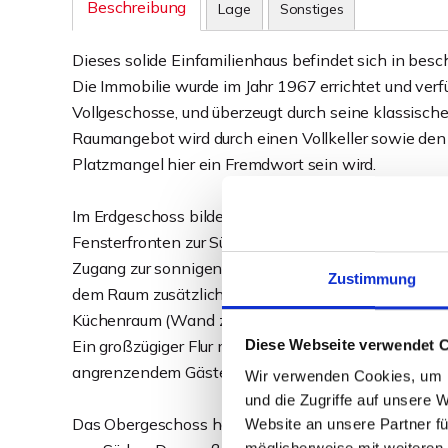
Beschreibung
Lage
Sonstiges
Dieses solide Einfamilienhaus befindet sich in bes
Die Immobilie wurde im Jahr 1967 errichtet und verf
Vollgeschosse, und überzeugt durch seine klassisch
Raumangebot wird durch einen Vollkeller sowie den
Platzmangel hier ein Fremdwort sein wird.
Im Erdgeschoss bildet der großzügige Wohn- und Es
Fensterfronten zur Südseite sorgen für eine helle, 
Zugang zur sonnigen Terrasse sowie den vorderen Gar
Zustimmung
dem Raum zusätzlichen Charme und unterstreicht d
Küchenraum (Wand zum Wohnbereich kann geöffnet 
Diese Webseite verwendet 
Ein großzügiger Flur mit ansprechend gestaltetem 
angrenzendem Gäste-WC runden das Raumangebot a
Wir verwenden Cookies, um I
und die Zugriffe auf unsere 
Das Obergeschoss hält drei Schlafzimmer und ein Bür
Website an unsere Partner fü
möglicherweise mit weiteren