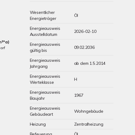
Wesentlicher
Öl
Energieträger
Energieausweis
2026-02-10
Ausstelldatum
m²*a)
Energieausweis
09.02.2036
arf
gültig bis
Energieausweis
ab dem 1.5.2014
Jahrgang
Energieausweis
H
Werteklasse
Energieausweis
1967
Baujahr
Energieausweis
Wohngebäude
Gebäudeart
Heizung
Zentralheizung
Befeuerung
Öl