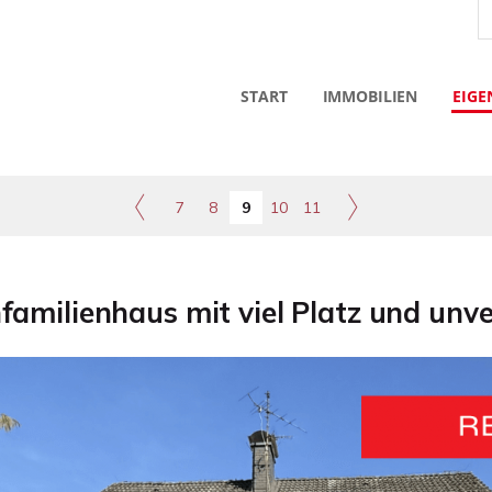
START
IMMOBILIEN
EIGE
7
8
9
10
11
familienhaus mit viel Platz und unv