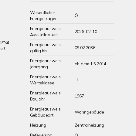
Wesentlicher
Öl
Energieträger
Energieausweis
2026-02-10
Ausstelldatum
m²*a)
Energieausweis
09.02.2036
arf
gültig bis
Energieausweis
ab dem 1.5.2014
Jahrgang
Energieausweis
H
Werteklasse
Energieausweis
1967
Baujahr
Energieausweis
Wohngebäude
Gebäudeart
Heizung
Zentralheizung
Befeuerung
Öl