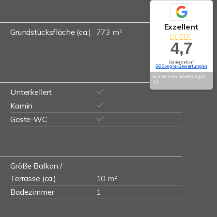
Exzellent
Grundstücksfläche (ca.)
773 m²
4,7
Basierend auf
56 Google-Bewertungen
Echtheit von Bewertungen
Unterkellert
Kamin
Gäste-WC
Größe Balkon /
Terrasse (ca.)
10 m²
Badezimmer
1