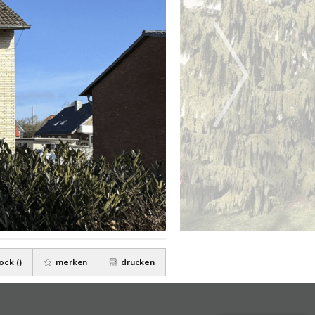
ock (
)
merken
drucken