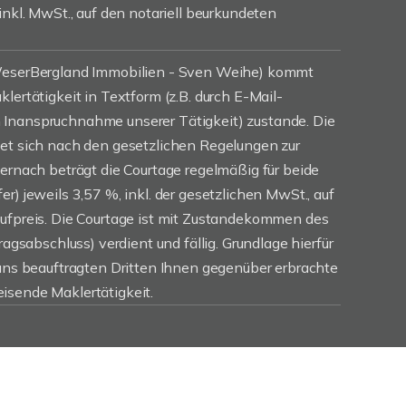
inkl. MwSt., auf den notariell beurkundeten
(WeserBergland Immobilien - Sven Weihe) kommt
lertätigkeit in Textform (z.B. durch E-Mail-
Inanspruchnahme unserer Tätigkeit) zustande. Die
tet sich nach den gesetzlichen Regelungen zur
iernach beträgt die Courtage regelmäßig für beide
r) jeweils 3,57 %, inkl. der gesetzlichen MwSt., auf
aufpreis. Die Courtage ist mit Zustandekommen des
ragsabschluss) verdient und fällig. Grundlage hierfür
 uns beauftragten Dritten Ihnen gegenüber erbrachte
isende Maklertätigkeit.