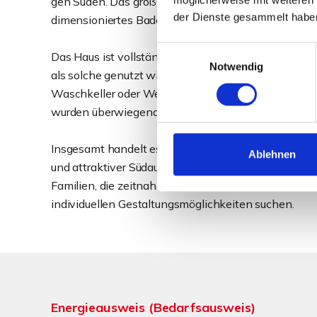
gen Süden. Das großzügige Elternschlafzimmer verf
der Dienste gesammelt habe
dimensioniertes Badezimmer komplettiert diese Eta
Einwilligungsauswahl
Das Haus ist vollständig unterkellert und bietet ne
Notwendig
als solche genutzt wird, drei weitere Kellerräume mi
Waschkeller oder Werkstatt. Die Beheizung erfolgt 
wurden überwiegend um das Jahr 2000 erneuert.
Insgesamt handelt es sich um ein gepflegtes, solid
Ablehnen
und attraktiver Südausrichtung. Die kurzfristige Ver
Familien, die zeitnah den Schritt in die eigenen v
individuellen Gestaltungsmöglichkeiten suchen.
Energieausweis (Bedarfsausweis)