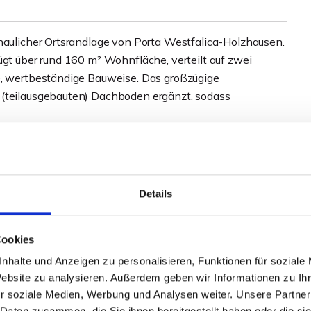
chaulicher Ortsrandlage von Porta Westfalica-Holzhausen.
ügt über rund 160 m² Wohnfläche, verteilt auf zwei
e, wertbeständige Bauweise. Das großzügige
 (teilausgebauten) Dachboden ergänzt, sodass
sbereich das Herzstück des Hauses. Große
freundliche Atmosphäre und ermöglichen den direkten
tenbereich. Ein Kamin (derzeit nicht in Betrieb) verleiht
Details
en behaglichen Charakter. Über den separaten
werden) haben Sie Zugang in den rückwärtigen Garten.
Cookies
Treppenhaus sowie der geräumige Eingangsbereich mit
uf dieser Ebene ab.
nhalte und Anzeigen zu personalisieren, Funktionen für soziale
Website zu analysieren. Außerdem geben wir Informationen zu I
o bereit. Alle Schlafzimmer bieten einen tollen Ausblick
r soziale Medien, Werbung und Analysen weiter. Unsere Partner
 Daten zusammen, die Sie ihnen bereitgestellt haben oder die s