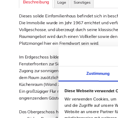
Beschreibung
Lage
Sonstiges
Dieses solide Einfamilienhaus befindet sich in bes
Die Immobilie wurde im Jahr 1967 errichtet und verf
Vollgeschosse, und überzeugt durch seine klassisch
Raumangebot wird durch einen Vollkeller sowie den
Platzmangel hier ein Fremdwort sein wird.
Im Erdgeschoss bildet der großzügige Wohn- und Es
Fensterfronten zur Südseite sorgen für eine helle, 
Zugang zur sonnigen Terrasse sowie den vorderen Gar
Zustimmung
dem Raum zusätzlichen Charme und unterstreicht d
Küchenraum (Wand zum Wohnbereich kann geöffnet 
Diese Webseite verwendet 
Ein großzügiger Flur mit ansprechend gestaltetem 
angrenzendem Gäste-WC runden das Raumangebot a
Wir verwenden Cookies, um I
und die Zugriffe auf unsere 
Das Obergeschoss hält drei Schlafzimmer und ein Bür
Website an unsere Partner fü
möglicherweise mit weiteren