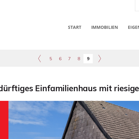
START
IMMOBILIEN
EIGE
5
6
7
8
9
ürftiges Einfamilienhaus mit riesi