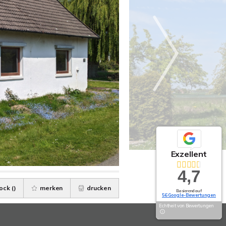
Exzellent
4,7
ock (
)
merken
drucken
Basierend auf
56 Google-Bewertungen
Echtheit von Bewertungen