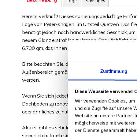
Beschreibung
Lage
Sonstiges
Bereits verkauft! Dieses sanierungsbedürftige Einfa
Lage von Peter-shagen, im Ortsteil Quetzen. Das fr
benötigt jedoch noch handwerkliches Geschick, um
neuem Glanz erstrahlen zu lassen. Das Highlight dies
6.730 qm, das Ihnen jede Menge Platz und unzählige
Bitte beachten Sie, dass ein Abriss und Neubau de
Zustimmung
Außenbereich gemäß §35 BauGB nicht erlaubt ist. 
werden.
Diese Webseite verwendet 
Wenn Sie sich jedoch zutrauen, die ca. 124 qm gr
Wir verwenden Cookies, um I
Dachboden zu renovieren und eine Vision haben, da
und die Zugriffe auf unsere 
oder ähnliches zu nutzen, können Sie hier ein ers
Website an unsere Partner fü
möglicherweise mit weiteren
Aktuell gibt es sehr lukrative Fördermaßnahmen von 
der Dienste gesammelt habe
sicherlich hilfreich sind und nicht zurückgezahlt we