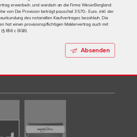
ertrag erwerbe/n, und werde/n an die Firma WeserBergland
he von Die Provision beträgt pauschal 3.570,- Euro, inkl. der
 Beurkundung des notariellen Kaufvertrages bezahle/n. Die
n hat einen provisionspflichtigen Maklervertrag auch mit
(§ 656 c BGB).
Absenden