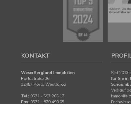
KONTAKT
PROFI
WeserBergland Immobilien
Seit 2013 
Portastraße 36
für Sie i
32457 Porta Westfalica
Schaumb
Verkauf od
Tel.:
0571 - 597 265 17
Immobilie 
Fax:
0571 - 870 490 05
Fachwissen
wir Sie be
E-Mail:
info@wb-immobilien.de
Immobilie.
Web:
www.wb-immobilien.de
für Sie da