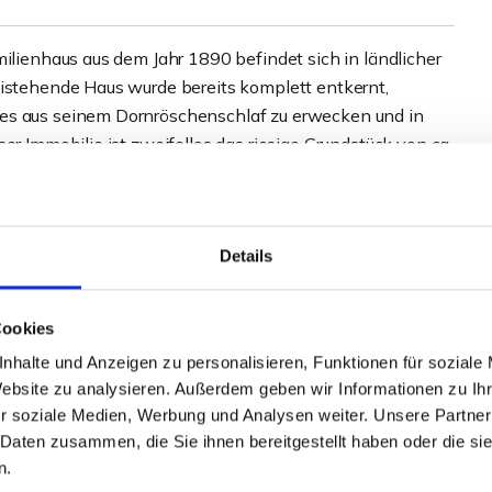
milienhaus aus dem Jahr 1890 befindet sich in ländlicher
eistehende Haus wurde bereits komplett entkernt,
 es aus seinem Dornröschenschlaf zu erwecken und in
er Immobilie ist zweifellos das riesige Grundstück von ca.
 Möglichkeiten bietet.
s Gebäudes aufgrund des Bestandsschutzes im
Details
Es müssen die entsprechenden Vorschriften eingehalten
Cookies
oße Wohnfläche im Erdgeschoss sowie den ausbaubaren
nhalte und Anzeigen zu personalisieren, Funktionen für soziale
s große Grundstück beispielsweise für Pferdehaltung
Website zu analysieren. Außerdem geben wir Informationen zu I
taunliches Schnäppchen machen.
r soziale Medien, Werbung und Analysen weiter. Unsere Partner
 Daten zusammen, die Sie ihnen bereitgestellt haben oder die s
der Bafa, die bei der Sanierung dieses Objektes
n.
rden müssen.