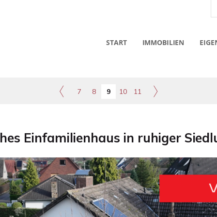
START
IMMOBILIEN
EIGE
7
8
9
10
11
hes Einfamilienhaus in ruhiger Siedl