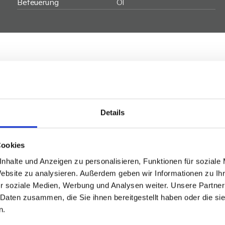
Befeuerung
Öl
richtete Einfamilienhaus alle Annehmlichkeiten, die Sie
mer, ein Badezimmer, ein separates Gäste-WC, eine
Details
 ein gemütlicher Wintergarten erwarten Sie in diesem
perfekte Rückzugsort für Familien oder Paare, die Wert
Cookies
 gepflegte Garten, der Wintergarten und der Kamin
 laden zum Wohlfühlen ein. Überzeugen Sie sich selbst
nhalte und Anzeigen zu personalisieren, Funktionen für soziale
Website zu analysieren. Außerdem geben wir Informationen zu I
Hauses.
r soziale Medien, Werbung und Analysen weiter. Unsere Partner
 Daten zusammen, die Sie ihnen bereitgestellt haben oder die s
reinbaren Sie noch heute Ihren Besichtigungstermin!
n.