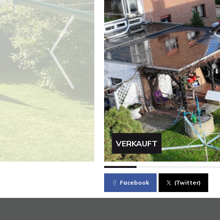
VERKAUFT
Facebook
(Twitter)