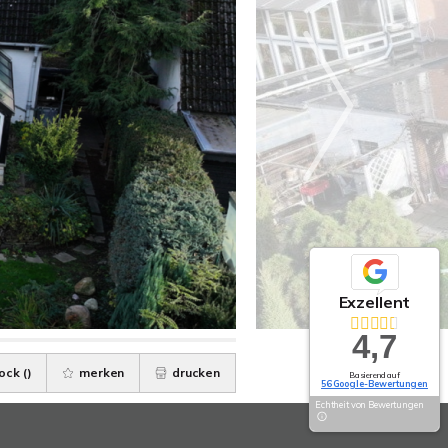
Exzellent
4,7
ock (
)
merken
drucken
Basierend auf
56 Google-Bewertungen
Echtheit von Bewertungen