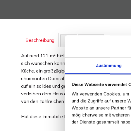
Beschreibung
Lage
Sonstiges
Auf rund 121 m² bietet dieses in Massivbauweise er
sich wünschen können. Zwei komfortable Schlafzim
Zustimmung
Küche, ein großzügiger Wohn- und Essbereich sowie
charmanten Domizil. Dieses Einfamilienhaus ist der 
Diese Webseite verwendet 
auf ein solides und gemütliches Zuhause legen. Der
verleihen dem Haus eine besondere Atmosphäre und
Wir verwenden Cookies, um I
und die Zugriffe auf unsere 
von den zahlreichen Vorzügen dieses einzigartigen 
Website an unsere Partner fü
möglicherweise mit weiteren
Hat diese Immobilie Ihr Interesse geweckt? Dann ve
der Dienste gesammelt habe