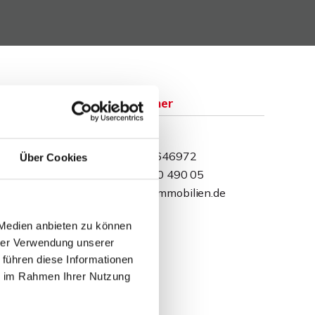
Ansprechpartner
David Behrendt
Telefon: 015234646972
Über Cookies
Telefax: 0571 870 490 05
dbehrendt@wb-immobilien.de
 Medien anbieten zu können
hrer Verwendung unserer
 führen diese Informationen
ie im Rahmen Ihrer Nutzung