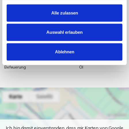
Energieausweis Ausstelldatum
2026-02-10
Energieausweis gültig bis
09.02.2036
Alle zulassen
Energieausweis Jahrgang
ab dem 1.5.2014
Energieausweis Werteklasse
H
Auswahl erlauben
Energieausweis Baujahr
1967
Energieausweis Gebäudeart
Wohngebäude
Ablehnen
Heizung
Zentralheizung
Befeuerung
Öl
Ich bin damit einverstanden, dass mir Karten von Google