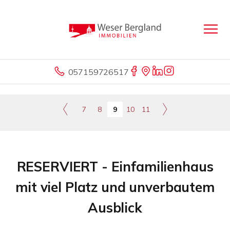
057159726517
7
8
9
10
11
RESERVIERT - Einfamilienhaus
mit viel Platz und unverbautem
Ausblick