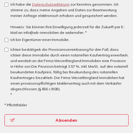
Ich habe die
Datenschutzerklärung
zur Kenntnis genommen. Ich
stimme zu, dass meine Angaben und Daten zur Beantwortung
meiner Anfrage elektronisch erhoben und gespeichert werden.
Hinweis: Sie können Ihre Einwilligung jederzeit für die Zukunft per E-
Mail an info@wb-immobilien.de widerrufen. *
Ich bin Eigentümer einer Immobilie.
Ich/wir bestätige/n die Provisionsvereinbarung für den Fall, dass
ich/wir diese Immobilie durch einen notariellen Kaufvertrag erwerbe/n,
und werde/n an die Firma WeserBergland Immobilien eine Provision
in Höhe von Die Provision beträgt 3,57 %, inkl. MwSt., auf den notariell
beurkundeten Kaufpreis. fällig bei Beurkundung des notariellen
Kaufvertrages bezahle/n. Die Firma WeserBergland Immobilien hat
einen provisionspflichtigen Maklervertrag auch mit dem Verkäufer
abgeschlossen (§ 656 c BGB).
*
* Pflichtfelder
Absenden