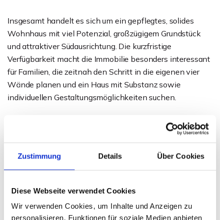
Insgesamt handelt es sich um ein gepflegtes, solides
Wohnhaus mit viel Potenzial, großzügigem Grundstück
und attraktiver Südausrichtung. Die kurzfristige
Verfügbarkeit macht die Immobilie besonders interessant
für Familien, die zeitnah den Schritt in die eigenen vier
Wände planen und ein Haus mit Substanz sowie
individuellen Gestaltungsmöglichkeiten suchen.
Ansprechpartner
Sven Weihe
Zustimmung
Details
Über Cookies
Telefon: 0571 - 597 265 17
Telefax: 0571 870 490 05
Diese Webseite verwendet Cookies
weihe@wb-immobilien.de
Wir verwenden Cookies, um Inhalte und Anzeigen zu
personalisieren, Funktionen für soziale Medien anbieten